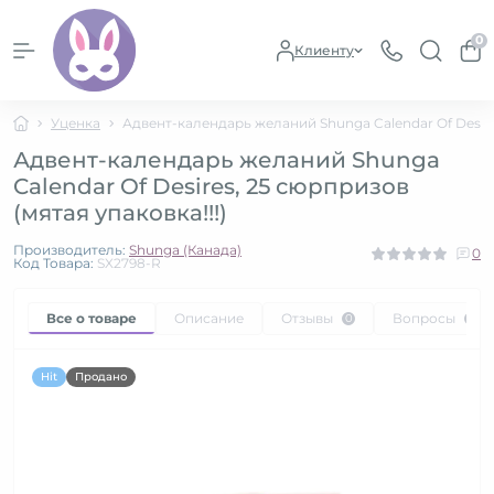
0
Клиенту
Уценка
Адвент-календарь желаний Shunga Calendar Of Desires
Адвент-календарь желаний Shunga
Calendar Of Desires, 25 сюрпризов
(мятая упаковка!!!)
Производитель:
Shunga (Канада)
0
Код Товара:
SX2798-R
Все о товаре
Описание
Отзывы
Вопросы
0
0
Hit
Продано