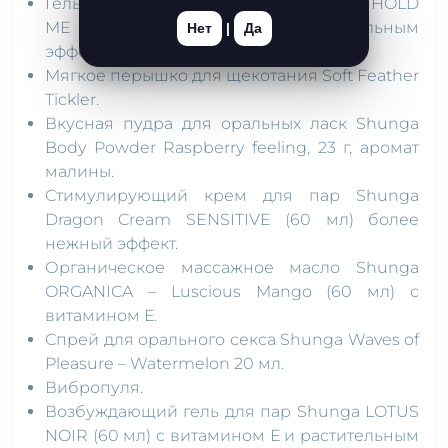
Гель для сужения влагалища Shunga HOLD
ME TIGHT (25 мл) с накопительным
Нет
|
Да
эффектом.
Мягкое перышко для щекотания Soft Feather
Tickler.
Вкусная пудра для оральных ласк Shunga
Body Powder Raspberry feeling, 23 г, аромат
малины.
Стимулирующий крем для пар Shunga
Dragon Cream SENSITIVE (60 мл) более
нежный эффект.
Органическое массажное масло Shunga
ORGANICA – Luscious Mango (60 мл) с
витамином Е.
Спрей для орального секса Shunga Waves of
Pleasure – Watermelon 20 мл.
Вибропуля.
Возбуждающий гель для пар Shunga LOTUS
NOIR (60 мл) с витамином Е и растительным