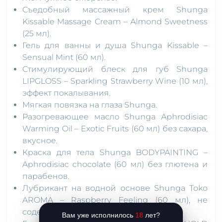
Съедобный массажный крем Shunga
Kissable Massage Cream – Almond Sweetness
(25 мл).
Гель для ванны и душа Shunga Kissable –
Sensual Mint (60 мл).
Стимулирующий блеск для губ Shunga
LIPGLOSS – Sparkling Strawberry Wine (10 мл),
эффект покалывания.
Мягкая повязка на глаза Shunga.
Разогревающее масло Shunga Aphrodisiac
Warming Oil – Exotic Fruits (60 мл) без сахара,
вкусное.
Краска для тела Shunga BODYPAINTING –
Aphrodisiac chocolate (60 мл) без глютена и
парабенов.
Лубрикант на водной основе Shunga Toko
AROMA – Raspberry Feeling (60 мл), не
содержит сахара.
Вам уже исполнилось
18
лет?