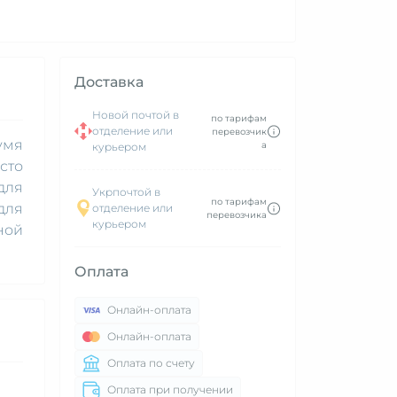
Доставка
Новой почтой в
по тарифам
отделение или
перевозчик
умя
а
курьером
сто
для
Укрпочтой в
по тарифам
для
отделение или
перевозчика
курьером
ной
Оплата
Онлайн-оплата
Онлайн-оплата
Оплата по счету
Оплата при получении