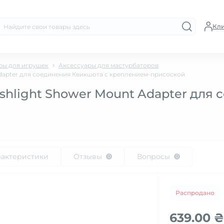
Кл
ары для игрушек
Аксессуары для мастурбаторов
 Adapter для соединения Квикшота с креплением-присоской
eshlight Shower Mount Adapter для
рактеристики
Отзывы
Вопросы
0
0
Распродано
639.00 ₴