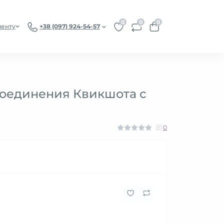
0
0
0
иенту
+38 (097) 924-54-57
 соединения Квикшота с
0