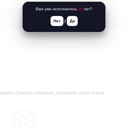
Fleshlight (США)
Вам уже исполнилось
18
лет?
Нет
|
Да
варе, станьте первым, оставьте свой отзыв.