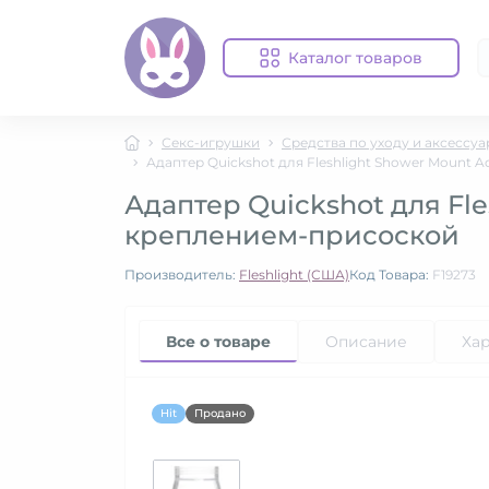
Каталог товаров
Секс-игрушки
Средства по уходу и аксессу
Адаптер Quickshot для Fleshlight Shower Mount
Адаптер Quickshot для Fl
креплением-присоской
Производитель:
Fleshlight (США)
Код Товара:
F19273
Все о товаре
Описание
Ха
Hit
Продано