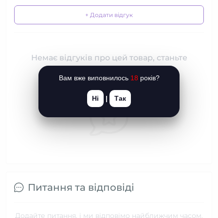
+ Додати відгук
Немає відгуків про цей товар, станьте
першим, залиште свій відгук.
Вам вже виповнилось
18
років?
Ні
|
Так
Питання та відповіді
Додайте питання, і ми відповімо найближчим часом.