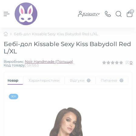
0
Клієнту
Бебі-дол Kissable Sexy Kiss Babydoll Red L/XL
Бебі-дол Kissable Sexy Kiss Babydoll Red
L/XL
Виробник:
Noir Handmade (Польща)
0
Код товару:
SX1953
про товар
Характеристики
Відгуки
Питання
0
0
Хіт