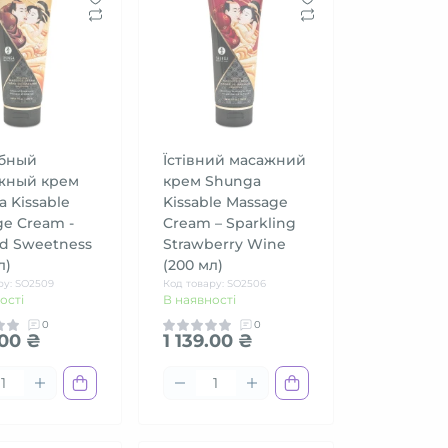
бный
Їстівний масажний
жный крем
крем Shunga
 Kissable
Kissable Massage
e Cream -
Cream – Sparkling
d Sweetness
Strawberry Wine
л)
(200 мл)
ру: SO2509
Код товару: SO2506
ості
В наявності
0
0
.00 ₴
1 139.00 ₴