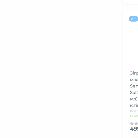
Хіт
Зіг
ма
Sen
Sal
мл)
їст
Код 
В н
49