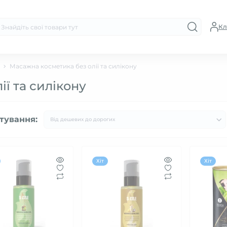
Кл
Масажна косметика без олії та силікону
ї та силікону
тування:
Хіт
Хіт