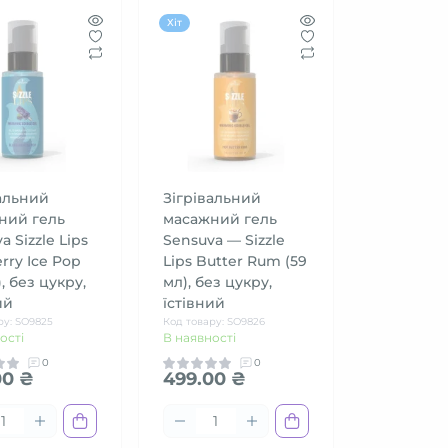
Хіт
альний
Зігрівальний
ний гель
масажний гель
a Sizzle Lips
Sensuva — Sizzle
rry Ice Pop
Lips Butter Rum (59
), без цукру,
мл), без цукру,
ий
їстівний
ру: SO9825
Код товару: SO9826
ості
В наявності
0
0
00 ₴
499.00 ₴