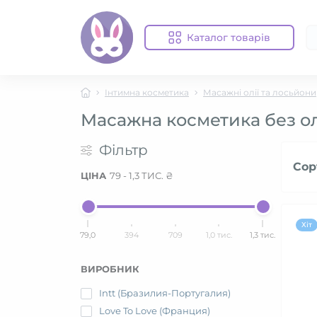
Каталог товарів
Інтимна косметика
Масажні олії та лосьйони
Масажна косметика без олі
Фільтр
Сор
ЦІНА
79
-
1,3 ТИС.
₴
Хіт
79,0
394
709
1,0 тис.
1,3 тис.
ВИРОБНИК
Intt (Бразилия-Португалия)
Love To Love (Франция)