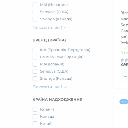
MAI (Испания)
Sensuva (США)
Зіг
ма
Shunga (Канада)
Sen
Показати ще 1
Car
мл)
БРЕНД (КРАЇНА)
їст
Код 
Intt (Бразилія-Португалія)
В н
Love To Love (Франція)
49
MAI (Іспанія)
Sensuva (США)
Shunga (Канада)
Показати ще 1
КРАЇНА НАДХОДЖЕННЯ
Хіт
Іспанія
Канада
Китай