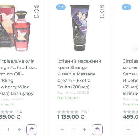
Хіт
Хіт
ігрівальна олія
Їстівний масажний
Зігрів
nga Aphrodisiac
крем Shunga
масаж
ming Oil –
Kissable Massage
Sensuv
rkling
Cream – Exotic
Bluebe
awberry Wine
Fruits (200 мл)
(59 мл
0 мл) без цукру
Код товару: SO2505
їстівн
В наявності
товару: SO2497
Код това
аявності
В наявн
0
0
339.00 ₴
1 139.00 ₴
499.