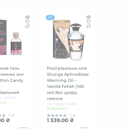
Хіт
ний гель
Розігрівальна олія
тимних зон
Shunga Aphrodisiac
otton Candy
Warming Oil –
)
Vanilla Fetish (100
рівальний
мл) без цукру,
ру: SO2927
смачна
ості
Код товару: SO2496
В наявності
0
0
00 ₴
1 339.00 ₴