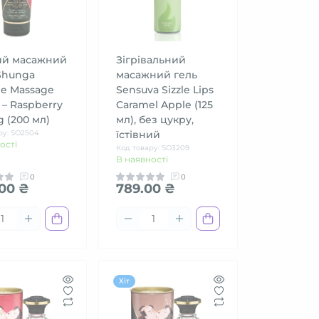
ний масажний
Зігрівальний
Shunga
масажний гель
le Massage
Sensuva Sizzle Lips
– Raspberry
Caramel Apple (125
g (200 мл)
мл), без цукру,
ру: SO2504
їстівний
ості
Код товару: SO3209
В наявності
0
0
.00 ₴
789.00 ₴
Хіт