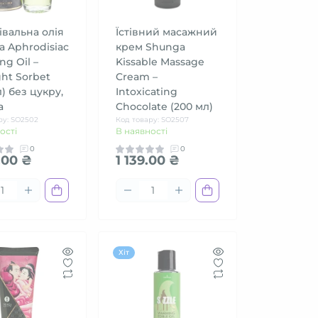
івальна олія
Їстівний масажний
 Aphrodisiac
крем Shunga
g Oil –
Kissable Massage
ht Sorbet
Cream –
л) без цукру,
Intoxicating
а
Chocolate (200 мл)
ру: SO2502
Код товару: SO2507
ості
В наявності
0
0
.00 ₴
1 139.00 ₴
Хіт