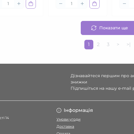
Показати ще
1
2
3
>
>|
Дізнавайтеся першим про ак
знижки
Підпишіться на нашу e-mail
Умови угоди
Інформація
ті 14
Умови угоди
Доставка
Оплата