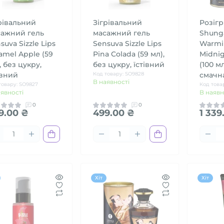
рівальний
Зігрівальний
Розігр
сажний гель
масажний гель
Shunga
suva Sizzle Lips
Sensuva Sizzle Lips
Warmin
amel Apple (59
Pina Colada (59 мл),
Midnig
, без цукру,
без цукру, їстівний
(100 м
івний
Код товару: SO9828
смачн
В наявності
товару: SO9827
Код това
аявності
В наявн
0
0
9.00 ₴
499.00 ₴
1 339
Хіт
Хіт