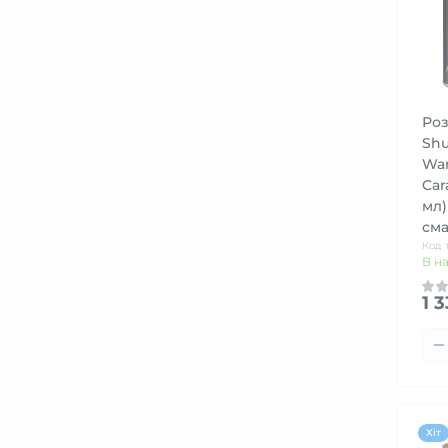
Роз
Shu
War
Car
мл)
см
Код 
В н
1 
Хіт