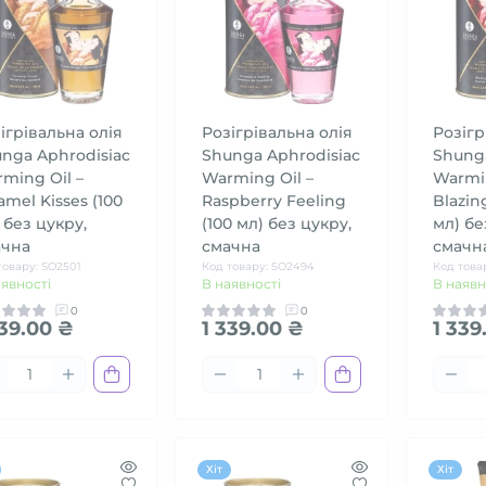
ігрівальна олія
Розігрівальна олія
Розігр
nga Aphrodisiac
Shunga Aphrodisiac
Shunga
ming Oil –
Warming Oil –
Warmin
amel Kisses (100
Raspberry Feeling
Blazin
 без цукру,
(100 мл) без цукру,
мл) бе
ачна
смачна
смачн
товару: SO2501
Код товару: SO2494
Код това
аявності
В наявності
В наявн
0
0
339.00 ₴
1 339.00 ₴
1 339
Хіт
Хіт