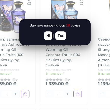
Вам вже виповнилось
18
років?
Ні
|
Так
ігрівальна олія
Розігрівальна олія
Съедо
nga Aphrodisiac
Shunga Aphrodisiac
масса
ming Oil –
Warming Oil –
Shunga
tic Fruits (100
Coconut Thrills (100
Massag
 без цукру,
мл) без цукру,
Almon
ачна
смачна
(200 м
товару: SO2495
Код товару: SO2499
Код това
аявності
В наявності
В наявн
0
0
339.00 ₴
1 339.00 ₴
1 139