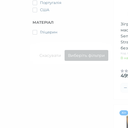
Португалія
США
МАТЕРІАЛ
Зіг
ма
Гліцерин
Sen
Str
без
Код 
Скасувати
Виберіть фільтри
В н
49
Хіт