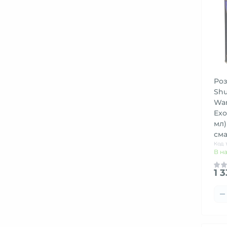
Роз
Shu
War
Exo
мл)
см
Код 
В н
1 