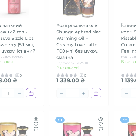
рівальний
Розігрівальна олія
Їстів
сажний гель
Shunga Aphrodisiac
крем 
suva Sizzle Lips
Warming Oil –
Kissab
awberry (59 мл),
Creamy Love Latte
Cream 
 цукру, їстівний
(100 мл) без цукру,
Feelin
товару: SO9830
смачна
Код това
аявності
В наявн
Код товару: SO2500
В наявності
0
0
9.00 ₴
1 339.00 ₴
1 139
Хіт
Хіт