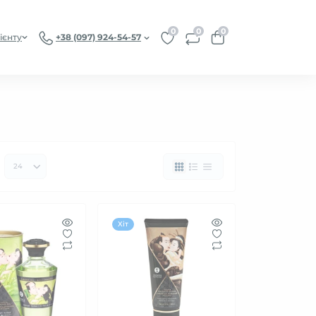
0
0
0
ієнту
+38 (097) 924-54-57
Хіт