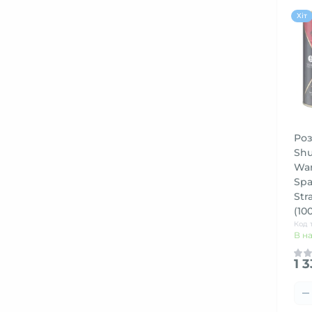
Хіт
Роз
Shu
War
Spa
Str
(10
Код 
В н
1 