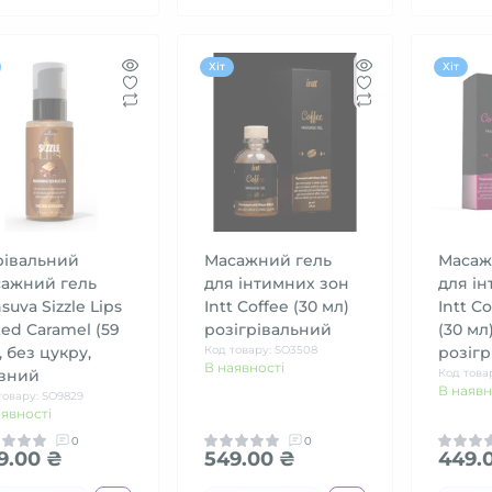
Хіт
Хіт
рівальний
Масажний гель
Масаж
сажний гель
для інтимних зон
для ін
suva Sizzle Lips
Intt Coffee (30 мл)
Intt C
ted Caramel (59
розігрівальний
(30 мл
, без цукру,
Код товару: SO3508
розіг
В наявності
івний
Код това
В наявн
товару: SO9829
аявності
0
0
9.00 ₴
549.00 ₴
449.