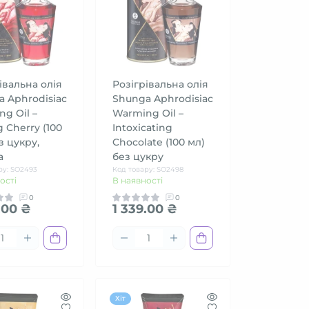
івальна олія
Розігрівальна олія
 Aphrodisiac
Shunga Aphrodisiac
g Oil –
Warming Oil –
g Cherry (100
Intoxicating
з цукру,
Chocolate (100 мл)
а
без цукру
ру: SO2493
Код товару: SO2498
ості
В наявності
0
0
.00 ₴
1 339.00 ₴
Хіт