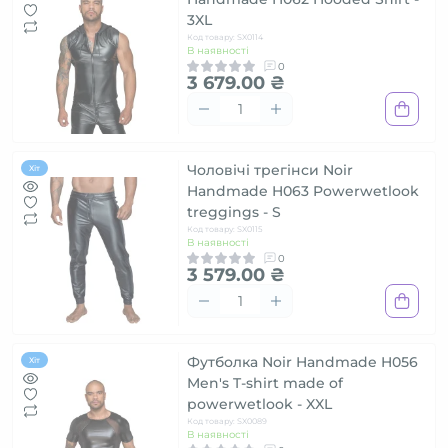
3XL
Код товару: SX0114
В наявності
0
3 679.00 ₴
Чоловічі трегінси Noir
Хіт
Handmade H063 Powerwetlook
treggings - S
Код товару: SX0115
В наявності
0
3 579.00 ₴
Футболка Noir Handmade H056
Хіт
Men's T-shirt made of
powerwetlook - XXL
Код товару: SX0089
В наявності