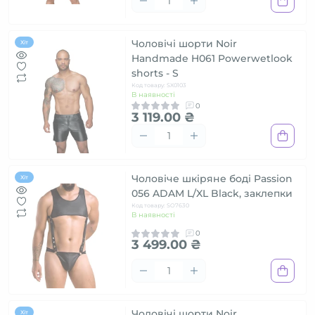
Чоловічі шорти Noir
Хіт
Handmade H061 Powerwetlook
shorts - S
Код товару: SX0103
В наявності
0
3 119.00 ₴
Чоловіче шкіряне боді Passion
Хіт
056 ADAM L/XL Black, заклепки
Код товару: SO7630
В наявності
0
3 499.00 ₴
Чоловічі шорти Noir
Хіт