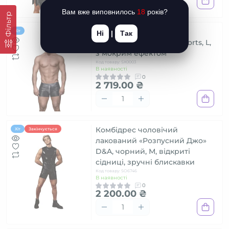
Вам вже виповнилось
18
років?
Фільтр
Чоловічі шорти Noir
Хіт
Ні
|
Так
Handmade H006 Men shorts, L,
з мокрим ефектом
Код товару: SX0003
В наявності
0
2 719.00 ₴
Комбідрес чоловічий
Хіт
Закінчується
лакований «Розпусний Джо»
D&A, чорний, М, відкриті
сідниці, зручні блискавки
Код товару: SO6746
В наявності
0
2 200.00 ₴