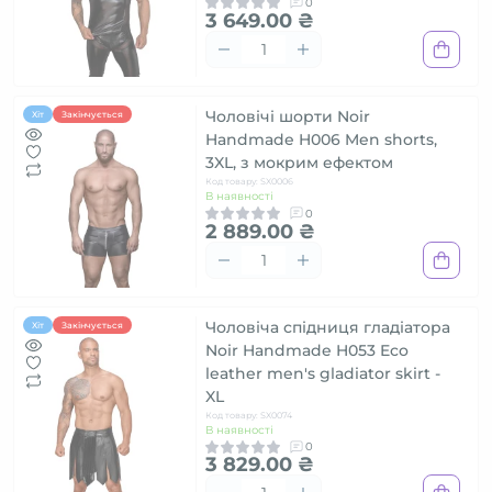
0
3 649.00 ₴
Чоловічі шорти Noir
Хіт
Закінчується
Handmade H006 Men shorts,
3XL, з мокрим ефектом
Код товару: SX0006
В наявності
0
2 889.00 ₴
Чоловіча спідниця гладіатора
Хіт
Закінчується
Noir Handmade H053 Eco
leather men's gladiator skirt -
XL
Код товару: SX0074
В наявності
0
3 829.00 ₴