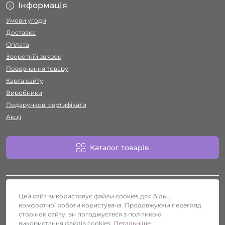
Інформація
Умови угоди
Доставка
Оплата
Зворотній зв'язок
Повернення товару
Карта сайту
Виробники
Подарункові сертифікати
Акції
Каталог товарів
Цей сайт використовує файли cookies для більш
комфортної роботи користувача. Продовжуючи перегляд
сторінок сайту, ви погоджуєтеся з політикою
використання файлів cookies.
Секс-шоп Htyvka © 2026
Детальніше