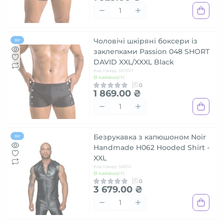
Чоловічі шкіряні боксери із
Хіт
заклепками Passion 048 SHORT
DAVID XXL/XXXL Black
Код товару: SO7617
В наявності
0
1 869.00 ₴
Безрукавка з капюшоном Noir
Хіт
Handmade H062 Hooded Shirt -
XXL
Код товару: SX0113
В наявності
0
3 679.00 ₴