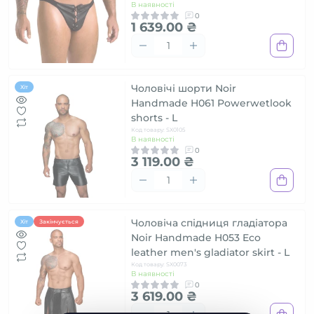
В наявності
0
1 639.00 ₴
Чоловічі шорти Noir
Хіт
Handmade H061 Powerwetlook
shorts - L
Код товару: SX0105
В наявності
0
3 119.00 ₴
Чоловіча спідниця гладіатора
Хіт
Закінчується
Noir Handmade H053 Eco
leather men's gladiator skirt - L
Код товару: SX0073
В наявності
0
3 619.00 ₴