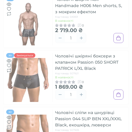
Handmade H006 Men shorts, S,
з мокрим ефектом
Код товару: SX0001
В наявності
0
2 719.00 ₴
Чоловічі шкіряні боксери з
Хіт
Закінчується
клапаном Passion 050 SHORT
PATRICK L/XL Black
Код товару: SO7621
В наявності
0
1 869.00 ₴
Чоловічі сліпи на шнурівці
Хіт
Passion 044 SLIP BEN XXL/XXXL
Black, екошкіра, люверси
Код товару: SO7605