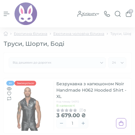
0
Клієнту
Еротична білизна
Еротична чоловіча білизна
Труси, Шорти
Труси, Шорти, Боді
Безрукавка з капюшоном Noir
Хіт
Закінчується
Handmade H062 Hooded Shirt -
XL
Код товару: SX0112
В наявності
0
3 679.00 ₴