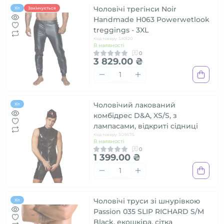
Чоловічі трегінси Noir
Хіт
Закінчується
Handmade H063 Powerwetlook
treggings - 3XL
Код товару: SX0120
В наявності
0
3 829.00 ₴
Чоловічий лакований
Хіт
комбідрес D&A, XS/S, з
лампасами, відкриті сідниці
Код товару: SO9575
В наявності
0
1 399.00 ₴
Чоловічі труси зі шнурівкою
Хіт
Passion 035 SLIP RICHARD S/M
Black, екошкіра, сітка