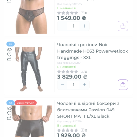
Код товару: SO7577
В наявності
0
1 549.00 ₴
Чоловічі трегінси Noir
Хіт
Handmade H063 Powerwetlook
treggings - XXL
Код товару: SX0119
В наявності
0
3 829.00 ₴
Чоловічі шкіряні боксери з
Хіт
Закінчується
блискавками Passion 049
SHORT MATT L/XL Black
Код товару: SO7618
В наявності
0
1 929.00 ₴