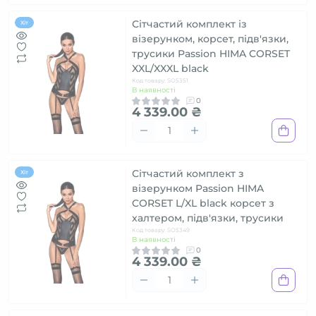
Сітчастий комплект із
Хіт
візерунком, корсет, підв'язки,
трусики Passion HIMA CORSET
XXL/XXXL black
Код товару: SO5351
В наявності
0
4 339.00 ₴
Сітчастий комплект з
Хіт
візерунком Passion HIMA
CORSET L/XL black корсет з
халтером, підв'язки, трусики
Код товару: SO5349
В наявності
0
4 339.00 ₴