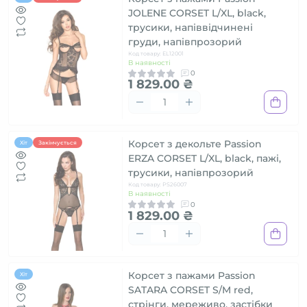
JOLENE CORSET L/XL, black,
трусики, напіввідчинені
груди, напівпрозорий
Код товару: EL12001
В наявності
0
1 829.00 ₴
Корсет з декольте Passion
Хіт
Закінчується
ERZA CORSET L/XL, black, пажі,
трусики, напівпрозорий
Код товару: PS26007
В наявності
0
1 829.00 ₴
Корсет з пажами Passion
Хіт
SATARA CORSET S/M red,
стрінги, мереживо, застібки