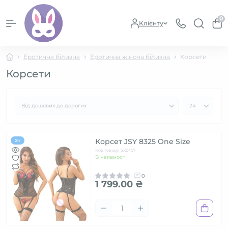
0
Клієнту
Еротична білизна
Еротична жіноча білизна
Корсети
Корсети
Корсет JSY 8325 One Size
Хіт
Код товару: SX0407
В наявності
0
1 799.00 ₴