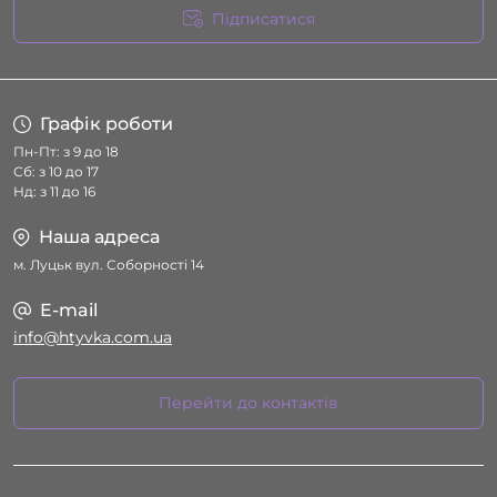
Підписатися
Умови угоди
Графік роботи
Пн-Пт: з 9 до 18
Сб: з 10 до 17
Нд: з 11 до 16
Наша адреса
м. Луцьк вул. Соборності 14
E-mail
info@htyvka.com.ua
Перейти до контактів