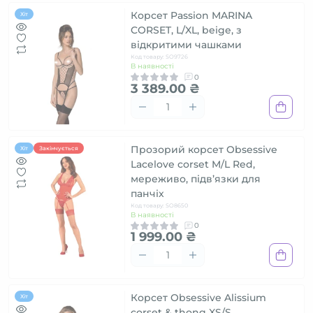
Корсет Passion MARINA
Хіт
CORSET, L/XL, beige, з
відкритими чашками
Код товару: SO9726
В наявності
0
3 389.00 ₴
Прозорий корсет Obsessive
Хіт
Закінчується
Lacelove corset M/L Red,
мереживо, підв’язки для
панчіх
Код товару: SO8650
В наявності
0
1 999.00 ₴
Корсет Obsessive Alissium
Хіт
corset & thong XS/S