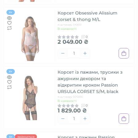
Корсет Obsessive Alissium
Хіт
corset & thong M/L
Код товару: SX0601
В наявності
0
2 049.00 ₴
Корсет із пажами, трусики з
Хіт
ажурним декором та
відкритим кроком Passion
URSULA CORSET S/M, black
Код товару: SO5836
В наявності
0
1 829.00 ₴
Корсет з пажами Passion
Хіт
Закінчується