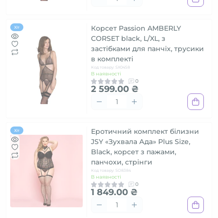
Корсет Passion AMBERLY
Хіт
CORSET black, L/XL, з
застібками для панчіх, трусики
в комплекті
Код товару: SX0458
В наявності
0
2 599.00 ₴
Еротичний комплект білизни
Хіт
JSY «Зухвала Ада» Plus Size,
Black, корсет з пажами,
панчохи, стрінги
Код товару: SO8384
В наявності
0
1 849.00 ₴