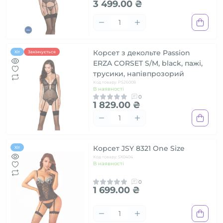
3 499.00 ₴
Корсет з декольте Passion
Хіт
Закінчується
ERZA CORSET S/M, black, пажі,
трусики, напівпрозорий
Код товару: PS26008
В наявності
0
1 829.00 ₴
Корсет JSY 8321 One Size
Хіт
Код товару: SX0404
В наявності
0
1 699.00 ₴