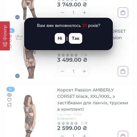
3 749.00 ₴
Вам вже виповнилось
18
років?
Фільтр
Корсет Passion LEAFA CORSET
Хіт
black XXL/XXXL - ECO Passion
Ні
|
Так
Код товару: SX0505
В наявності
0
3 499.00 ₴
Корсет Passion AMBERLY
Хіт
CORSET black, XXL/XXXL, з
застібками для панчіх, трусики
в комплекті
Код товару: SX0460
В наявності
0
2 599.00 ₴