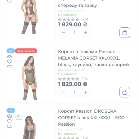
спереду та ззаду
Код товару: SO8479
В наявності
0
1 829.00 ₴
Корсет з пажами Passion
Хіт
Закінчується
MELANIA CORSET XXL/XXXL,
black, трусики, напівпрозорий
Код товару: EL16309
В наявності
0
1 829.00 ₴
Корсет Passion DROSERA
Хіт
CORSET black XXL/XXXL - ECO
Passion
Код товару: SX0478
В наявності
0