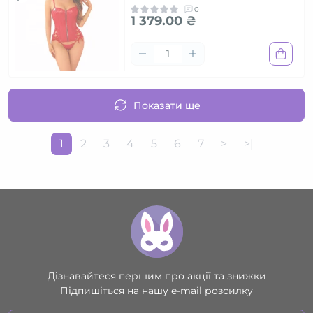
0
1 379.00 ₴
Показати ще
1
2
3
4
5
6
7
>
>|
Дізнавайтеся першим про акції та знижки
Підпишіться на нашу e-mail розсилку