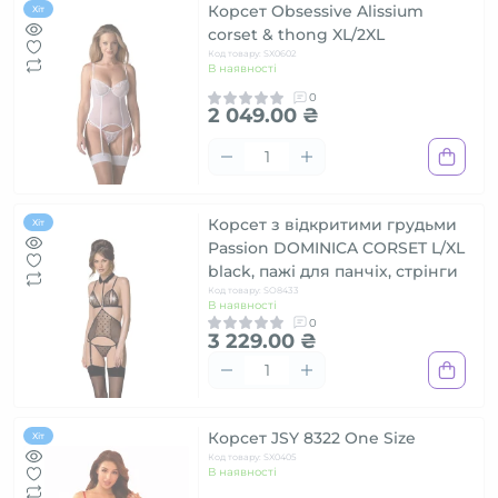
Корсет Obsessive Alissium
Хіт
corset & thong XL/2XL
Код товару: SX0602
В наявності
0
2 049.00 ₴
Корсет з відкритими грудьми
Хіт
Passion DOMINICA CORSET L/XL
black, пажі для панчіх, стрінги
Код товару: SO8433
В наявності
0
3 229.00 ₴
Корсет JSY 8322 One Size
Хіт
Код товару: SX0405
В наявності