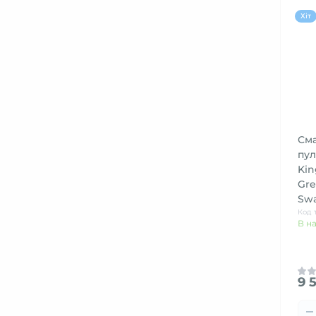
Хіт
Сма
пул
Kin
Gre
Swa
Код 
В н
9 