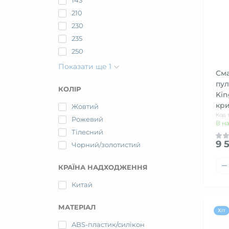
143
210
230
235
250
Показати ще 1
Сма
пул
КОЛІР
Kin
кри
Жовтий
Код 
Рожевий
В н
Тілесний
9 
Чорний/золотистий
КРАЇНА НАДХОДЖЕННЯ
Китай
МАТЕРІАЛ
Хіт
ABS-пластик/силікон