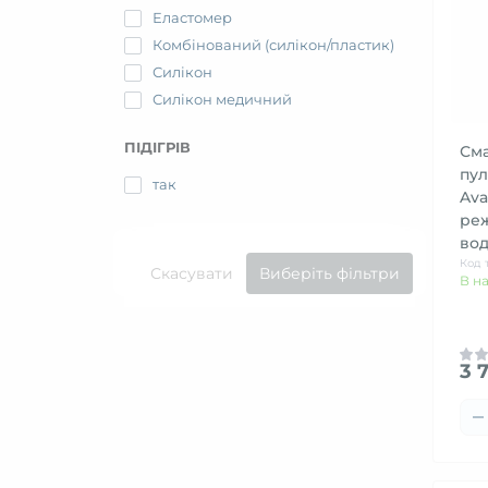
Еластомер
Комбінований (силікон/пластик)
Силікон
Силікон медичний
ПІДІГРІВ
Сма
пул
так
Ava
реж
во
Код 
Скасувати
Виберіть фільтри
В н
3 