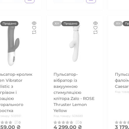
Продано
Хіт
Продано
Хіт
Пр
ьсатор-кролик
Пульсатор-
Пульс
en Vibrator
вібратор із
фалоім
listic з
вакуумною
Caesar
ігрівом і
стимуляцією
Код това
рацією
клітора Zalo - ROSE
торального
Thruster Lemon
ростка
Yellow
товару: SO3931
Код товару: SO6683
0
0
259.00 ₴
4 299.00 ₴
3 179