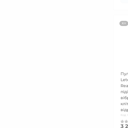
Хіт
Пул
Let
Rea
під
віб
клі
від
Код 
3 