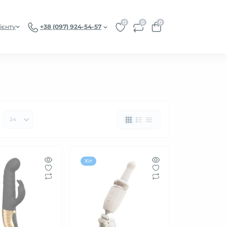
0
0
0
ієнту
+38 (097) 924-54-57
Хіт