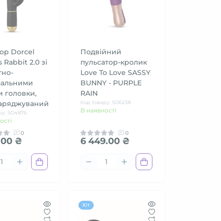
ор Dorcel
Подвійний
 Rabbit 2.0 зі
пульсатор-кролик
тно-
Love To Love SASSY
пальними
BUNNY - PURPLE
 головки,
RAIN
аряджуваний
Код товару: SO6238
В наявності
ру: SO4876
ості
0
0
.00 ₴
6 449.00 ₴
Хіт