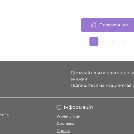
Показати ще
1
2
>
>|
Дізнавайтеся першим про ак
знижки
Підпишіться на нашу e-mail
Умови угоди
Інформація
ті 14
Умови угоди
Доставка
Оплата