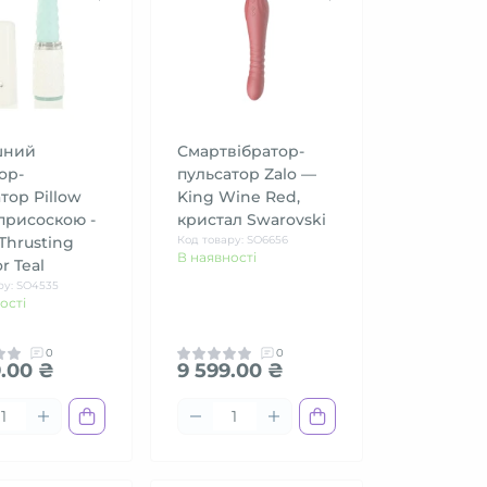
шний
Смартвібратор-
ор-
пульсатор Zalo —
тор Pillow
King Wine Red,
 присоскою -
кристал Swarovski
 Thrusting
Код товару: SO6656
В наявності
r Teal
ру: SO4535
ості
0
0
.00 ₴
9 599.00 ₴