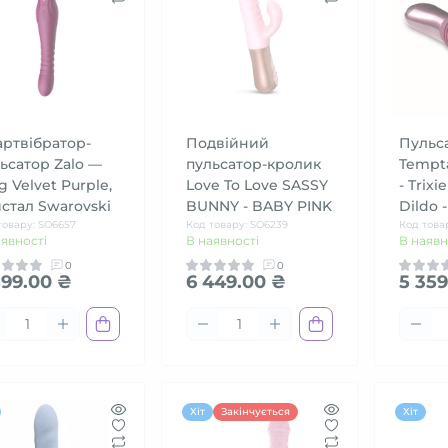
ртвібратор-
Подвійний
Пульс
ьсатор Zalo —
пульсатор-кролик
Tempta
g Velvet Purple,
Love To Love SASSY
- Trixi
стал Swarovski
BUNNY - BABY PINK
Dildo 
товару: SO6657
Код товару: SO6239
Код това
аявності
В наявності
В наявн
0
0
599.00 ₴
6 449.00 ₴
5 359
Хіт
Закінчується
Хіт