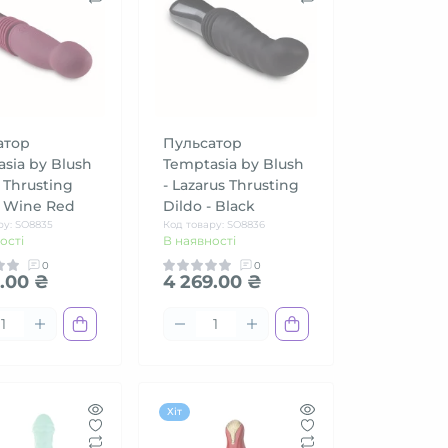
атор
Пульсатор
sia by Blush
Temptasia by Blush
e Thrusting
- Lazarus Thrusting
- Wine Red
Dildo - Black
ру: SO8835
Код товару: SO8836
ості
В наявності
0
0
.00 ₴
4 269.00 ₴
Хіт