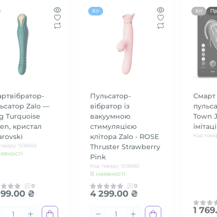
Хіт
Хіт
Пр
ртвібратор-
Пульсатор-
Смарт 
ьсатор Zalo —
вібратор із
пульс
g Turquoise
вакуумною
Town J
en, кристал
стимуляцією
імітац
rovski
клітора Zalo - ROSE
Код това
товару: SO6655
Thruster Strawberry
аявності
Pink
Код товару: SO6682
В наявності
0
0
599.00 ₴
4 299.00 ₴
1 769