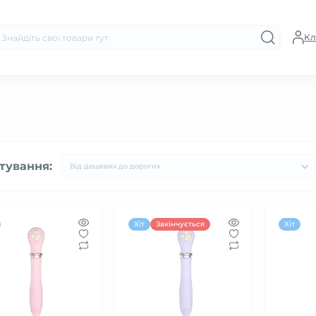
Кл
тування:
Хіт
Закінчується
Хіт