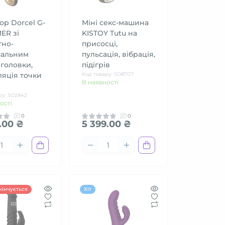
ор Dorcel G-
Міні секс-машина
ER зі
KISTOY Tutu на
тно-
присосці,
пальним
пульсація, вібрація,
головки,
підігрів
яція точки
Код товару: SO8707
В наявності
ру: SO2842
ості
0
0
.00 ₴
5 399.00 ₴
кінчується
Хіт