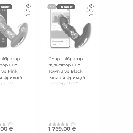
одано
Хіт
Продано
вібратор-
Смарт вібратор-
атор Fun
пульсатор Fun
ive Pink,
Town Jive Black,
ія фрикцій
імітація фрикцій
ру: SO8916
Код товару: SO8917
0
0
.00 ₴
1 769.00 ₴