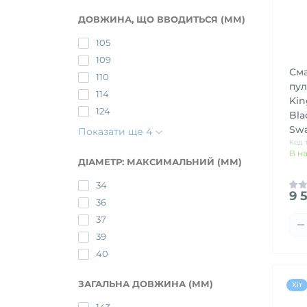
ДОВЖИНА, ЩО ВВОДИТЬСЯ (ММ)
105
109
Сма
110
пул
114
Kin
124
Bla
Swa
Показати ще 4
Код 
В н
ДІАМЕТР: МАКСИМАЛЬНИЙ (ММ)
34
9 
36
37
39
40
ЗАГАЛЬНА ДОВЖИНА (ММ)
Хіт