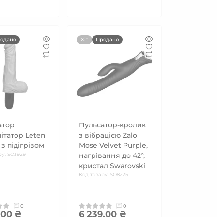
одано
Хіт
Продано
атор
Пульсатор-кролик
ітатор Leten
з вібрацією Zalo
 з підігрівом
Mose Velvet Purple,
ру: SO3929
нагрівання до 42°,
кристал Swarovski
Код товару: SO8225
0
0
.00 ₴
6 239.00 ₴