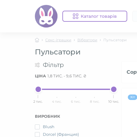
Каталог товарів
Секс-іграшки
Вібратори
Пульсатори
Пульсатори
Фільтр
Сор
ЦІНА
1,8 ТИС.
-
9,6 ТИС.
₴
Хіт
2 тис.
4 тис.
6 тис.
8 тис.
10 тис.
ВИРОБНИК
Blush
Dorcel (Франция)