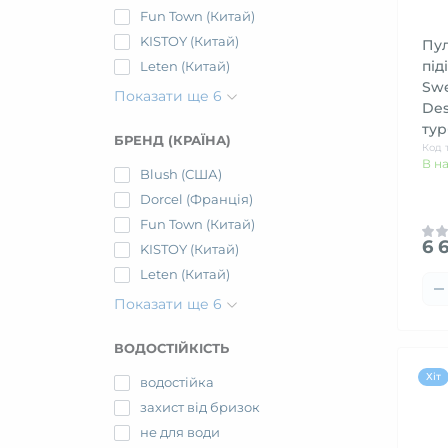
Fun Town (Китай)
KISTOY (Китай)
Пул
під
Leten (Китай)
Swe
Показати ще 6
Des
ту
БРЕНД (КРАЇНА)
Код 
В н
Blush (США)
Dorcel (Франція)
Fun Town (Китай)
6 
KISTOY (Китай)
Leten (Китай)
Показати ще 6
ВОДОСТІЙКІСТЬ
Хіт
водостійка
захист від бризок
не для води