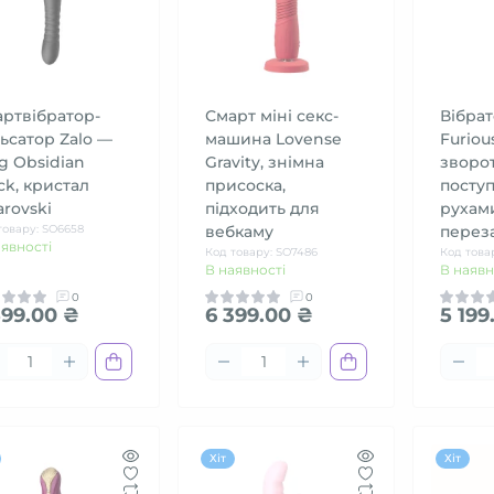
ртвібратор-
Смарт міні секс-
Вібрат
ьсатор Zalo —
машина Lovense
Furious
g Obsidian
Gravity, знімна
зворо
ck, кристал
присоска,
посту
rovski
підходить для
рухами
товару: SO6658
вебкаму
перез
аявності
Код товару: SO7486
Код това
В наявності
В наявн
0
0
599.00 ₴
6 399.00 ₴
5 199
Хіт
Хіт