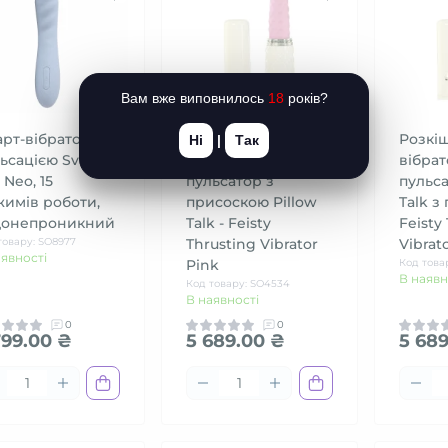
Вам вже виповнилось
18
років?
рт-вібратор з
Розкішний
Розкі
Ні
|
Так
ьсацією Svakom
вібратор-
вібрат
 Neo, 15
пульсатор з
пульса
имів роботи,
присоскою Pillow
Talk з
донепроникний
Talk - Feisty
Feisty
товару: SO8977
Thrusting Vibrator
Vibrato
аявності
Pink
Код това
В наявн
Код товару: SO4534
В наявності
0
0
799.00 ₴
5 689.00 ₴
5 689