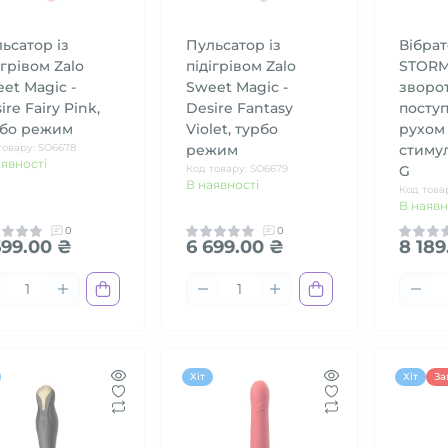
ьсатор із
Пульсатор із
Вібрат
ігрівом Zalo
підігрівом Zalo
STORM
et Magic -
Sweet Magic -
зворо
ire Fairy Pink,
Desire Fantasy
посту
рбо режим
Violet, турбо
рухом 
товару: SO6678
режим
стимул
аявності
Код товару: SO6679
G
В наявності
Код това
В наявн
0
0
699.00 ₴
6 699.00 ₴
8 189
Хіт
Хіт
За