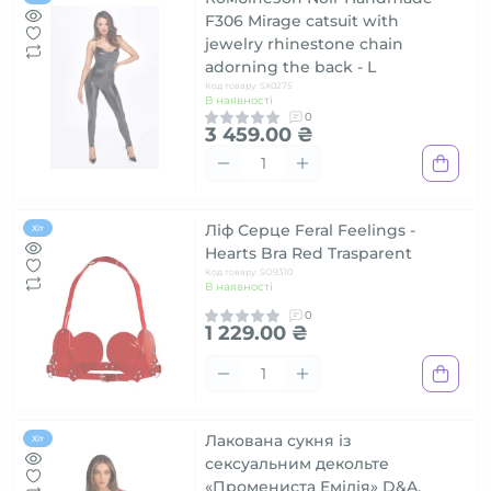
F306 Mirage catsuit with
jewelry rhinestone chain
adorning the back - L
Код товару: SX0275
В наявності
0
3 459.00 ₴
Ліф Серце Feral Feelings -
Хіт
Hearts Bra Red Trasparent
Код товару: SO9310
В наявності
0
1 229.00 ₴
Лакована сукня із
Хіт
сексуальним декольте
«Промениста Емілія» D&A,