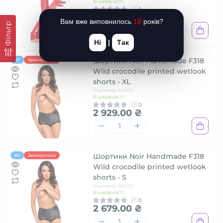
В наявності
0
839.00 ₴
Вам вже виповнилось
18
років?
Фільтр
Ні
|
Так
Шортики Noir Handmade F318
Хіт
Закінчується
Wild crocodile printed wetlook
shorts - XL
Код товару: SX0336
В наявності
0
2 929.00 ₴
Шортики Noir Handmade F318
Хіт
Закінчується
Wild crocodile printed wetlook
shorts - S
Код товару: SX0333
В наявності
0
2 679.00 ₴