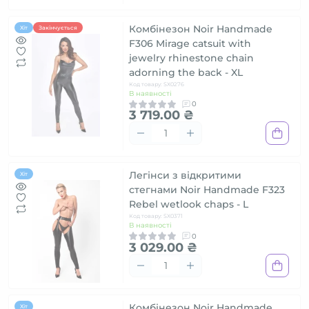
Комбінезон Noir Handmade
Хіт
Закінчується
F306 Mirage catsuit with
jewelry rhinestone chain
adorning the back - XL
Код товару: SX0276
В наявності
0
3 719.00 ₴
Легінси з відкритими
Хіт
стегнами Noir Handmade F323
Rebel wetlook chaps - L
Код товару: SX0371
В наявності
0
3 029.00 ₴
Комбінезон Noir Handmade
Хіт