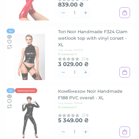
839.00 ₴
Топ Noir Handmade F324 Glam
Хіт
wetlook top with vinyl corset -
XL
Код товару: SX0378
В наявності
0
3 029.00 ₴
Комбінезон Noir Handmade
Хіт
Закінчується
F188 PVC overall - XL
Код товару: SX0068
В наявності
0
5 349.00 ₴