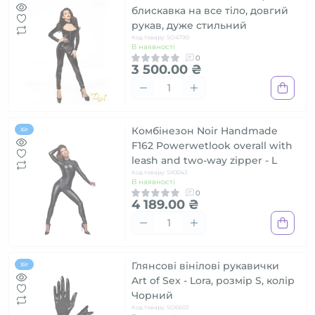
блискавка на все тіло, довгий
рукав, дуже стильний
Код товару: SO4790
В наявності
0
3 500.00 ₴
Комбінезон Noir Handmade
Хіт
F162 Powerwetlook overall with
leash and two-way zipper - L
Код товару: SX0043
В наявності
0
4 189.00 ₴
Глянсові вінілові рукавички
Хіт
Art of Sex - Lora, розмір S, колір
Чорний
Код товару: SO6603