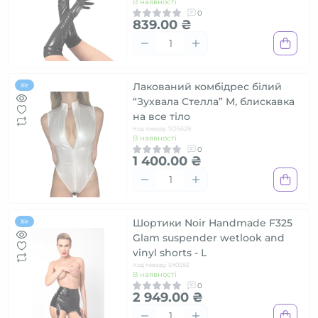
В наявності
0
839.00 ₴
Лакований комбідрес білий
Хіт
“Зухвала Стелла” M, блискавка
на все тіло
Код товару: SO5628
В наявності
0
1 400.00 ₴
Шортики Noir Handmade F325
Хіт
Glam suspender wetlook and
vinyl shorts - L
Код товару: SX0383
В наявності
0
2 949.00 ₴