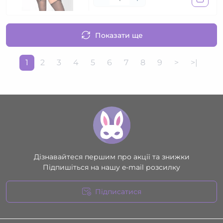
Показати ще
1
2
3
4
5
6
7
8
9
>
>|
Дізнавайтеся першим про акції та знижки
Підпишіться на нашу e-mail розсилку
Підписатися
Умови угоди