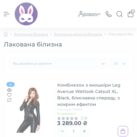
0
Клієнту
Еротична білизна
Еротична жіноча білизна
Лакована біли
Лакована білизна
Комбінезон з екошкіри Leg
Хіт
Avenue Wetlook Catsuit XL,
Black, блискавка спереду, з
мокрим ефектом
Код товару: SO8556
В наявності
0
3 289.00 ₴