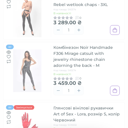
Rebel wetlook chaps - 3XL
Код товару: SX0374
В наявності
0
3 289.00 ₴
Комбінезон Noir Handmade
Хіт
F306 Mirage catsuit with
jewelry rhinestone chain
adorning the back - M
Код товару: SX0274
В наявності
0
3 459.00 ₴
Глянсові вінілові рукавички
Хіт
Закінчується
Art of Sex - Lora, розмір S, колір
Червоний
Код товару: SO6602