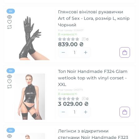
Глянсові вінілові рукавички
Хіт
Art of Sex - Lora, розмір L, колір
Чорний
Код товару: SO6607
В наявності
0
839.00 ₴
Топ Noir Handmade F324 Glam
Хіт
wetlook top with vinyl corset -
XXL
Код товару: SX0379
В наявності
0
3 029.00 ₴
Легінси з відкритими
Хіт
стегнами Noir Handmade F323