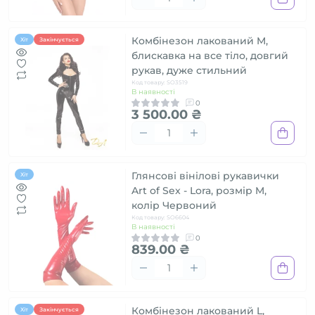
Комбінезон лакований M,
Хіт
Закінчується
блискавка на все тіло, довгий
рукав, дуже стильний
Код товару: SO3519
В наявності
0
3 500.00 ₴
Глянсові вінілові рукавички
Хіт
Art of Sex - Lora, розмір M,
колір Червоний
Код товару: SO6604
В наявності
0
839.00 ₴
Комбінезон лакований L,
Хіт
Закінчується