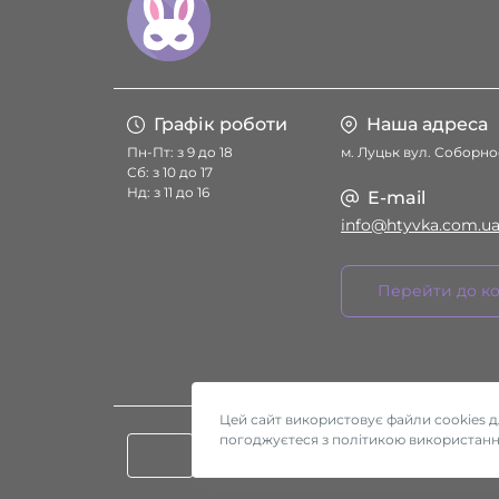
Графік роботи
Наша адреса
Пн-Пт: з 9 до 18
м. Луцьк вул. Соборнос
Сб: з 10 до 17
Нд: з 11 до 16
E-mail
info@htyvka.com.u
Перейти до ко
Цей сайт використовує файли cookies 
погоджуєтеся з політикою використання