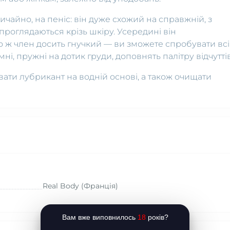
ичайно, на пеніс: він дуже схожий на справжній, з
роглядаються крізь шкіру. Усередині він
о ж член досить гнучкий — ви зможете спробувати всі
мні, пружні на дотик груди, доповнять палітру відчуттів
вати лубрикант на водній основі, а також очищати
Real Body (Франція)
Вам вже виповнилось
18
років?