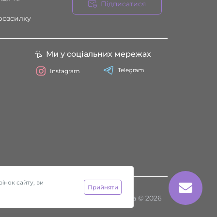
Підписатися
 розсилку
Ми у соціальних мережах
Telegram
Instagram
інок сайту, ви
Прийняти
Секс-шоп Htyvka © 2026