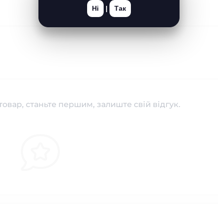
Ні
|
Так
товар, станьте першим, залиште свій відгук.