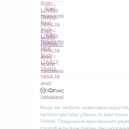
Опис
Якщо ви любите незвичайні відчуття,
мріяли про секс утрьох, то вам точн
TRANS. Поєднання ерегованого реал
сподобається як парам, так і чоловік