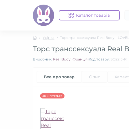
Каталог товарів
Уцінка
Торс транссексуала Real Body - LOVELY
Торс транссексуала Real Bo
Виробник:
Real Body (Франція)
Код товару:
SO2213-R
Все про товар
Опис
Харак
Закінчується