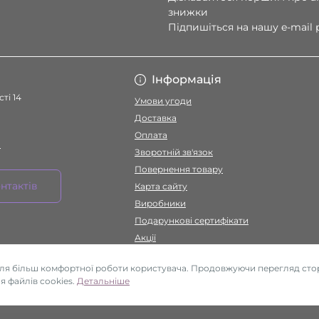
знижки
Підпишіться на нашу e-mail
Умови угоди
Інформація
ті 14
Умови угоди
Доставка
Оплата
a
Зворотній зв'язок
Повернення товару
нтактів
Карта сайту
Виробники
Подарункові сертифікати
Акції
для більш комфортної роботи користувача. Продовжуючи перегляд стор
 файлів cookies.
Детальніше