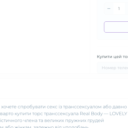
Купити цей тов
 хочете спробувати секс із транссексуалом або давно
о варто купити торс транссексуала Real Body — LOVELY
істичного члена та великих пружних грудей
ам або жінкам, залежно від уподобань.