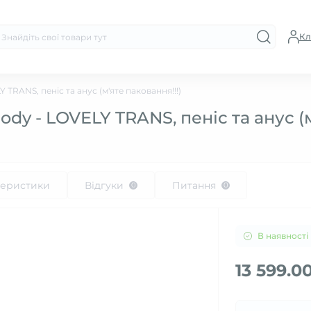
Кл
 TRANS, пеніс та анус (м'яте паковання!!!)
dy - LOVELY TRANS, пеніс та анус (м
теристики
Відгуки
Питання
0
0
В наявності
13 599.0