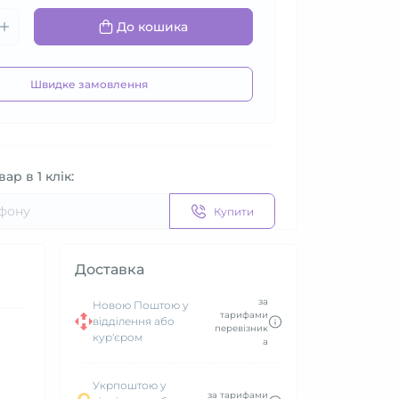
До кошика
Швидке замовлення
ар в 1 клік:
Купити
Доставка
за
Новою Поштою у
тарифами
відділення або
перевізник
кур'єром
а
Укрпоштою у
за тарифами