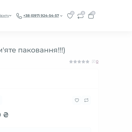
0
0
0
ієнту
+38 (097) 924-54-57
'яте паковання!!!)
0
0 ₴