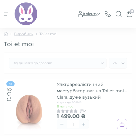
0
Клієнту
Виробник
Toi et moi
Toi et moi
Ультрареалістичний
Хіт
мастурбатор-вагіна Toi et moi –
Clara, дуже вузький
Код товару: SO9945
В наявності
0
1 499.00 ₴