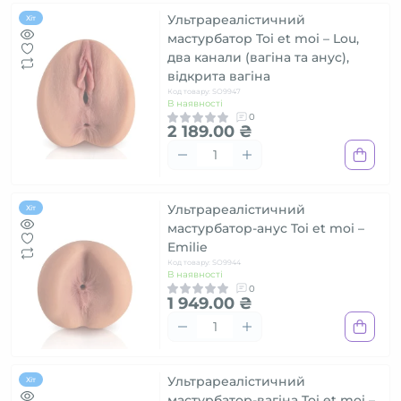
Ультрареалістичний
Хіт
мастурбатор Toi et moi – Lou,
два канали (вагіна та анус),
відкрита вагіна
Код товару: SO9947
В наявності
0
2 189.00 ₴
Ультрареалістичний
Хіт
мастурбатор-анус Toi et moi –
Emilie
Код товару: SO9944
В наявності
0
1 949.00 ₴
Ультрареалістичний
Хіт
мастурбатор-вагіна Toi et moi –