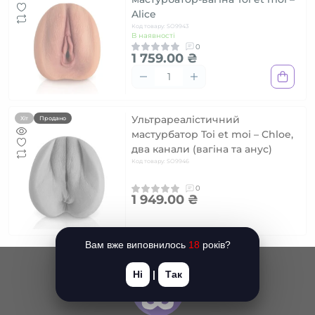
Alice
Код товару: SO9943
В наявності
0
1 759.00 ₴
Ультрареалістичний
Хіт
Продано
мастурбатор Toi et moi – Chloe,
два канали (вагіна та анус)
Код товару: SO9946
0
1 949.00 ₴
Вам вже виповнилось
18
років?
Ні
|
Так