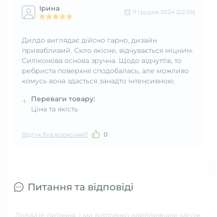
Ірина
11 грудня 2024 (22:56)
Дилдо виглядає дійсно гарно, дизайн
привабливий. Скло якісне, відчувається міцним.
Силіконова основа зручна. Щодо відчуттів, то
ребриста поверхня сподобалась, але можливо
комусь вона здасться занадто інтенсивною.
Переваги товару:
+
Ціна та якість
Відгук був корисний?
0
Питання та відповіді
Додайте питання, і ми відповімо найближчим часом.