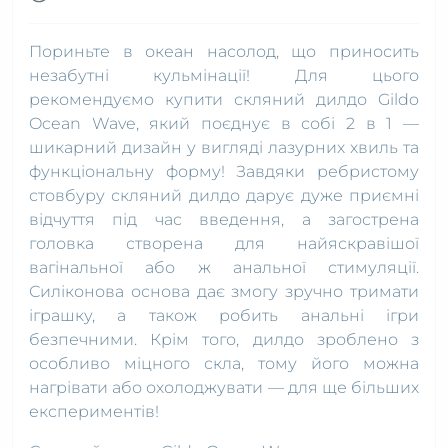
Пориньте в океан насолод, що приносить
незабутні кульмінації! Для цього
рекомендуємо купити скляний дилдо Gildo
Ocean Wave, який поєднує в собі 2 в 1 —
шикарний дизайн у вигляді лазурних хвиль та
функціональну форму! Завдяки ребристому
стовбуру скляний дилдо дарує дуже приємні
відчуття під час введення, а загострена
головка створена для найяскравішої
вагінальної або ж анальної стимуляції.
Силіконова основа дає змогу зручно тримати
іграшку, а також робить анальні ігри
безпечними. Крім того, дилдо зроблено з
особливо міцного скла, тому його можна
нагрівати або охолоджувати — для ще більших
експериментів!