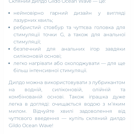
Скляний дилдо Gildo Ocean Wave — це:
неймовірно гарний дизайн у вигляді
лазурних хвиль;
ребристий стовбур та чуттєва головка для
стимуляції точки G, а також для анальної
стимуляції;
безпечний для анальних ігор завдяки
силіконовій основі;
легко нагрівати або охолоджувати — для ще
більш інтенсивної стимуляції.
Дилдо можна використовувати з лубрикантом
на водній, силіконовій, олійній та
комбінованій основі. Також іграшка дуже
легка в догляді: очищається водою з м’яким
милом. Відчуйте хвилі задоволення від
чуттєвого введення — купіть скляний дилдо
Gildo Ocean Wave!