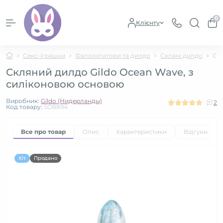
0
Клієнту
Секс-іграшки
Фалоімітатори та дилдо
Скляні дилдо
Скл
Скляний дилдо Gildo Ocean Wave, з
силіконовою основою
Виробник:
Gildo (Нидерланды)
2
Код товару:
SO8894
Все про товар
Опис
Характеристики
Відгуки
2
Хіт
Продано