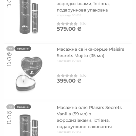
афродизіаками, їстівна,
подарункова упаковка
Код товару: SO1838
0
579.00 ₴
Масажна свічка-серце Plaisirs
Хіт
Продано
Secrets Mojito (35 мл)
Код товару: SO1869
0
399.00 ₴
Масажна олія Plaisirs Secrets
Хіт
Продано
Vanilla (59 мл) з
афродизіаками, їстівна,
подарункове паковання
Код товару: SO1843