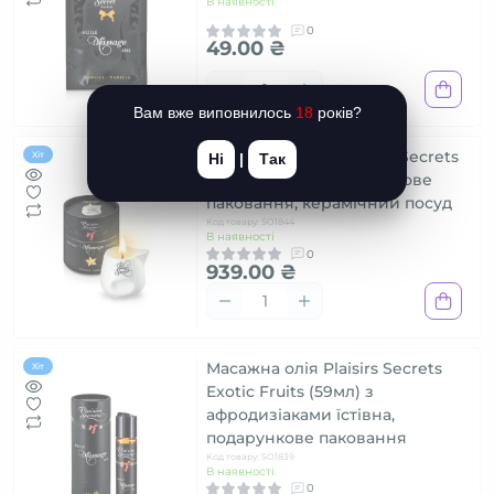
В наявності
0
49.00 ₴
Вам вже виповнилось
18
років?
Масажна свічка Plaisirs Secrets
Хіт
Ні
|
Так
Vanilla (80 мл) подарункове
паковання, керамічний посуд
Код товару: SO1844
В наявності
0
939.00 ₴
Масажна олія Plaisirs Secrets
Хіт
Exotic Fruits (59мл) з
афродизіаками їстівна,
подарункове паковання
Код товару: SO1839
В наявності
0