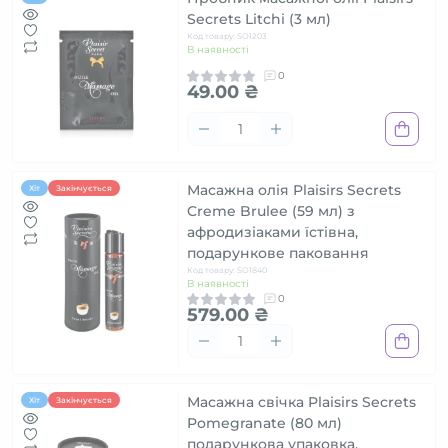
Secrets Litchi (3 мл)
Код товару: SO1203
В наявності
0
49.00 ₴
Масажна олія Plaisirs Secrets
Хіт
Закінчується
Creme Brulee (59 мл) з
афродизіаками їстівна,
подарункове паковання
Код товару: SO1840
В наявності
0
579.00 ₴
Масажна свічка Plaisirs Secrets
Хіт
Закінчується
Pomegranate (80 мл)
подарункова упаковка,