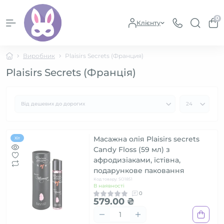
0
Клієнту
Виробник
Plaisirs Secrets (Франция)
Plaisirs Secrets (Франція)
Масажна олія Plaisirs secrets
Хіт
Candy Floss (59 мл) з
афродизіаками, їстівна,
подарункове паковання
Код товару: SO1851
В наявності
0
579.00 ₴