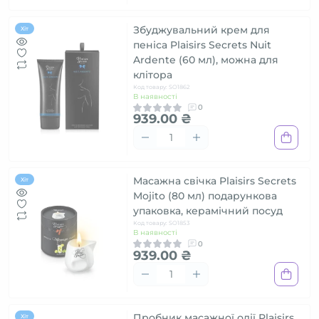
Збуджувальний крем для
Хіт
пеніса Plaisirs Secrets Nuit
Ardente (60 мл), можна для
клітора
Код товару: SO1862
В наявності
0
939.00 ₴
Масажна свічка Plaisirs Secrets
Хіт
Mojito (80 мл) подарункова
упаковка, керамічний посуд
Код товару: SO1853
В наявності
0
939.00 ₴
Пробник масажної олії Plaisirs
Хіт