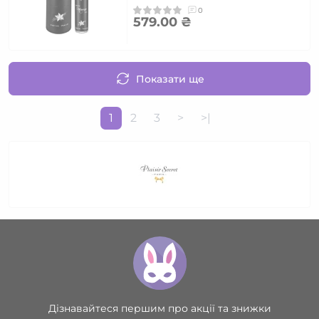
0
579.00 ₴
Показати ще
1
2
3
>
>|
Дізнавайтеся першим про акції та знижки