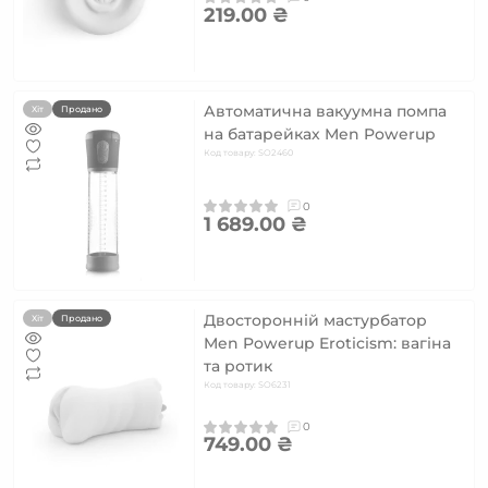
219.00 ₴
Автоматична вакуумна помпа
Хіт
Продано
на батарейках Men Powerup
Код товару: SO2460
0
1 689.00 ₴
Двосторонній мастурбатор
Хіт
Продано
Men Powerup Eroticism: вагіна
та ротик
Код товару: SO6231
0
749.00 ₴