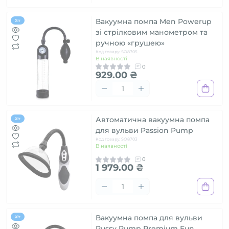
Вакуумна помпа Men Powerup
Хіт
зі стрілковим манометром та
ручною «грушею»
Код товару: SO8705
В наявності
0
929.00 ₴
Автоматична вакуумна помпа
Хіт
для вульви Passion Pump
Код товару: SO8703
В наявності
0
1 979.00 ₴
Вакуумна помпа для вульви
Хіт
Pussy Pump Premium Fun