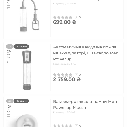
Код товару: SO2458
0
699.00 ₴
Автоматична вакуумна помпа
Хіт
Продано
на акумуляторі, LED-табло Men
Powerup
Код товару: SO2462
0
2 759.00 ₴
Вставка-ротик для помпи Men
Хіт
Продано
Powerup Mouth
Код товару: SO2464
0