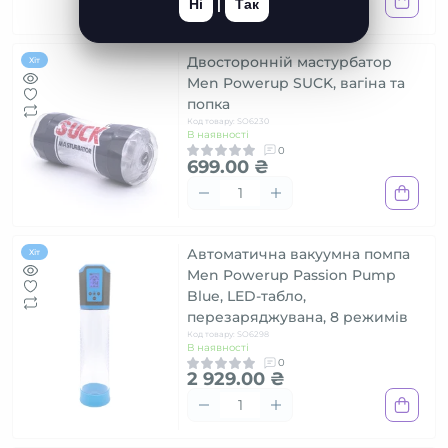
Ні
|
Так
Двосторонній мастурбатор
Хіт
Men Powerup SUCK, вагіна та
попка
Код товару: SO6230
В наявності
0
699.00 ₴
Автоматична вакуумна помпа
Хіт
Men Powerup Passion Pump
Blue, LED-табло,
перезаряджувана, 8 режимів
Код товару: SO6298
В наявності
0
2 929.00 ₴