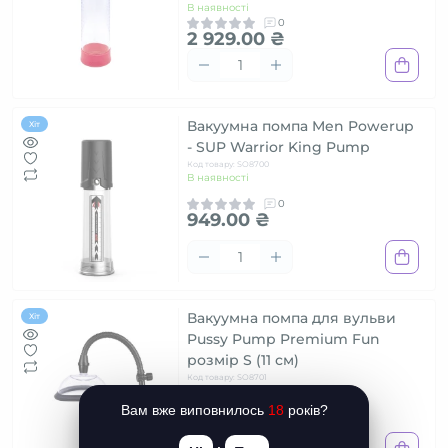
В наявності
0
2 929.00 ₴
Вакуумна помпа Men Powerup
Хіт
- SUP Warrior King Pump
Код товару: SO8700
В наявності
0
949.00 ₴
Вакуумна помпа для вульви
Хіт
Pussy Pump Premium Fun
розмір S (11 см)
Код товару: SO8701
В наявності
0
Вам вже виповнилось
18
років?
589.00 ₴