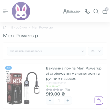
0
Клієнту
Виробник
Men Powerup
Men Powerup
Вакуумна помпа Men Powerup
Хіт
зі стрілковим манометром та
ручним насосом
Код товару: SO8704
В наявності
0
919.00 ₴