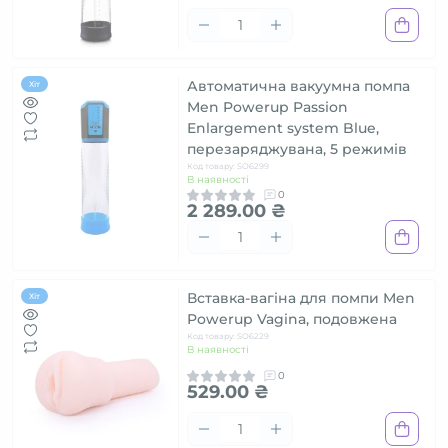
Автоматична вакуумна помпа
Хіт
Men Powerup Passion
Enlargement system Blue,
перезаряджувана, 5 режимів
Код товару: SO6299
В наявності
0
2 289.00 ₴
Вставка-вагіна для помпи Men
Хіт
Powerup Vagina, подовжена
Код товару: SO6229
В наявності
0
529.00 ₴