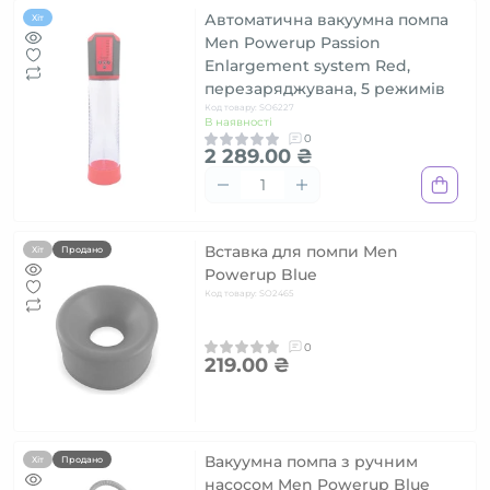
Автоматична вакуумна помпа
Хіт
Men Powerup Passion
Enlargement system Red,
перезаряджувана, 5 режимів
Код товару: SO6227
В наявності
0
2 289.00 ₴
Вставка для помпи Men
Хіт
Продано
Powerup Blue
Код товару: SO2465
0
219.00 ₴
Вакуумна помпа з ручним
Хіт
Продано
насосом Men Powerup Blue