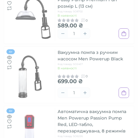
розмір L (13 см)
Код товару: SO8702
В наявності
0
589.00 ₴
Вакуумна помпа з ручним
Хіт
насосом Men Powerup Black
Код товару: SO2457
В наявності
0
699.00 ₴
Автоматична вакуумна помпа
Хіт
Men Powerup Passion Pump
Red, LED-табло,
перезаряджувана, 8 режимів
Код товару: SO6226