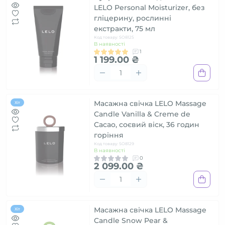
LELO Personal Moisturizer, без
гліцерину, рослинні
екстракти, 75 мл
Код товару: SO8125
В наявності
1
1 199.00 ₴
Масажна свічка LELO Massage
Хіт
Candle Vanilla & Creme de
Cacao, соєвий віск, 36 годин
горіння
Код товару: SO8129
В наявності
0
2 099.00 ₴
Масажна свічка LELO Massage
Хіт
Candle Snow Pear &