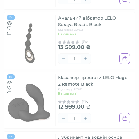
Анальний вібратор LELO
Хіт
Soraya Beads Black
Код товару: SO9531
В наявності
0
13 599.00 ₴
Масажер простати LELO Hugo
Хіт
2 Remote Black
Код товару: SX0691
В наявності
0
12 999.00 ₴
Лубрикант на водній основі
Хіт