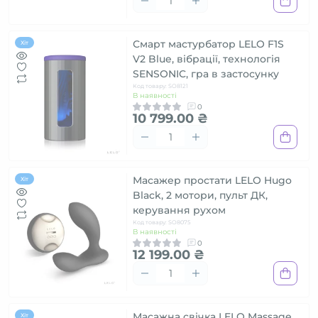
Смарт мастурбатор LELO F1S
Хіт
V2 Blue, вібрації, технологія
SENSONIC, гра в застосунку
Код товару: SO8121
В наявності
0
10 799.00 ₴
Масажер простати LELO Hugo
Хіт
Black, 2 мотори, пульт ДК,
керування рухом
Код товару: SO8075
В наявності
0
12 199.00 ₴
Масажна свічка LELO Massage
Хіт