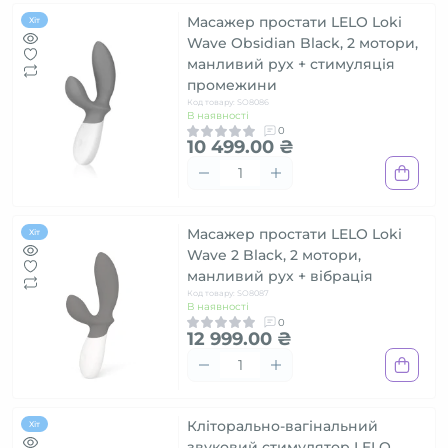
Масажер простати LELO Loki
Хіт
Wave Obsidian Black, 2 мотори,
манливий рух + стимуляція
промежини
Код товару: SO8086
В наявності
0
10 499.00 ₴
Масажер простати LELO Loki
Хіт
Wave 2 Black, 2 мотори,
манливий рух + вібрація
Код товару: SO8087
В наявності
0
12 999.00 ₴
Кліторально-вагінальний
Хіт
звуковий стимулятор LELO