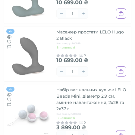
10 699.00 ₴
Масажер простати LELO Hugo
Хіт
2 Black
Код товару: SX0689
В наявності
0
10 699.00 ₴
Набір вагінальних кульок LELO
Хіт
Beads Mini, діаметр 2,9 см,
змінне навантаження, 2х28 та
2х37 г
Код товару: SO8083
В наявності
0
3 899.00 ₴