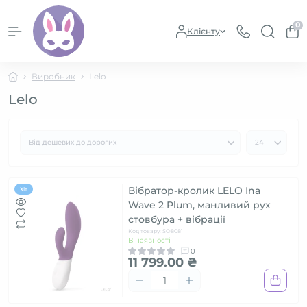
0
Клієнту
Виробник
Lelo
Lelo
Вібратор-кролик LELO Ina
Хіт
Wave 2 Plum, манливий рух
стовбура + вібрації
Код товару: SO8081
В наявності
0
11 799.00 ₴