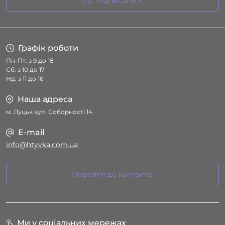
Підписатися
Умови угоди
Графік роботи
Пн-Пт: з 9 до 18
Сб: з 10 до 17
Нд: з 11 до 16
Наша адреса
м. Луцьк вул. Соборності 14
E-mail
info@htyvka.com.ua
Перейти до контактів
Ми у соціальних мережах