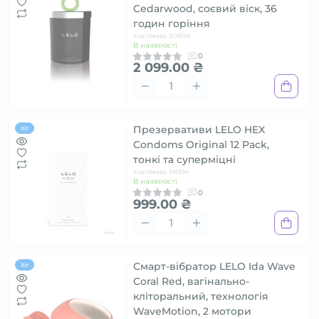
Cedarwood, соєвий віск, 36
годин горіння
Код товару: SO8128
В наявності
0
2 099.00 ₴
Презервативи LELO HEX
Хіт
Condoms Original 12 Pack,
тонкі та суперміцні
Код товару: SX1294
В наявності
0
999.00 ₴
Смарт-вібратор LELO Ida Wave
Хіт
Coral Red, вагінально-
кліторальний, технологія
WaveMotion, 2 мотори