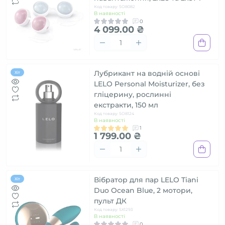
Код товару: SO8082
В наявності
0
4 099.00 ₴
Лубрикант на водній основі
Хіт
LELO Personal Moisturizer, без
гліцерину, рослинні
екстракти, 150 мл
Код товару: SO8124
В наявності
1
1 799.00 ₴
Вібратор для пар LELO Tiani
Хіт
Duo Ocean Blue, 2 мотори,
пульт ДК
Код товару: SX1293
В наявності
0