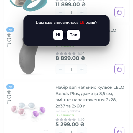
11 899.00 ₴
Вам вже виповнилось
18
років?
Звуковий стимулятор LELO
Хіт
Ні
|
Так
SONA 2 Cruise Black
Код товару: SO8103
В наявності
0
8 899.00 ₴
Набір вагінальних кульок LELO
Хіт
Beads Plus, діаметр 3,5 см,
змінне навантаження 2х28,
2х37 та 2х60 г
Код товару: SO8084
В наявності
0
5 299.00 ₴