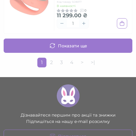
Код товару: SO8077
В наявності
0
11 299.00 ₴
Показати ще
1
2
3
4
>
>|
Дізнавайтеся першим про акції та знижки
Підпишіться на нашу e-mail розсилку