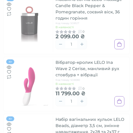
Candle Black Pepper &
Pomegranate, соєвий віск, 36
годин горіння
Код товару: SO8127
В наявності
0
2 099.00 ₴
Вібратор-кролик LELO Ina
Хіт
Wave 2 Cerise, манливий рух
стовбура + вібрації
Код товару: SO8080
В наявності
0
11 799.00 ₴
Набір вагінальних кульок LELO
Хіт
Beads, діаметр 3,5 см, змінне
навантаження, 2х28 та 2х37 г