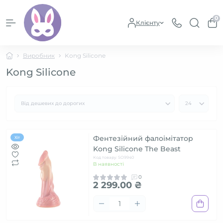
0
Клієнту
Виробник
Kong Silicone
Kong Silicone
Фентезійний фалоімітатор
Хіт
Kong Silicone The Beast
Код товару: SO9940
В наявності
0
2 299.00 ₴