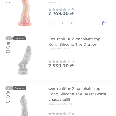
В наявності
0
2 749.00 ₴
Фентезійний фалоімітатор
Хіт
Продано
Kong Silicone The Dragon
Код товару: SO9938
0
2 539.00 ₴
Фентезійний фалоімітатор
Хіт
Продано
Kong Silicone The Beast (м'ята
упаковка!!!)
Код товару: SO9940-R
0