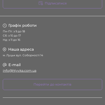
Підписатися
Умови угоди
Графік роботи
Пн-Пт: з 9 до 18
Сб: з 10 до 17
Нд: з 11 до 16
Наша адреса
м. Луцьк вул. Соборності 14
E-mail
info@htyvka.com.ua
Перейти до контактів