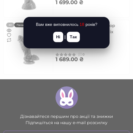
1 699.00 ₴
Вам вже виповнилось
18
років?
Фентезійний фалоімітатор
Хіт
Продано
Kong Silicone The Phoenix
Ні
|
Так
(м'ята упаковка!!!)
Код товару: SO9939-R
0
1 689.00 ₴
Дізнавайтеся першим про акції та знижки
Підпишіться на нашу e-mail розсилку