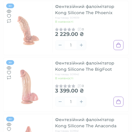
Фентезійний фалоімітатор
Хіт
Kong Silicone The Phoenix
Код товару: SO9939
В наявності
0
2 229.00 ₴
Фентезійний фалоімітатор
Хіт
Kong Silicone The BigFoot
Код товару: SO9942
В наявності
0
3 399.00 ₴
Фентезійний фалоімітатор
Хіт
Kong Silicone The Anaconda
Код товару: SO9941