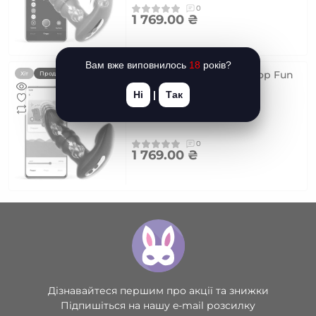
0
1 769.00 ₴
Вам вже виповнилось
18
років?
Смарт вібратор-пульсатор Fun
Хіт
Продано
Town Jive Black, імітація
Ні
|
Так
фрикцій
Код товару: SO8917
0
1 769.00 ₴
Дізнавайтеся першим про акції та знижки
Підпишіться на нашу e-mail розсилку