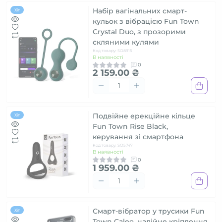
Набір вагінальних смарт-
Хіт
кульок з вібрацією Fun Town
Crystal Duo, з прозорими
скляними кулями
Код товару: SO8915
В наявності
0
2 159.00 ₴
Подвійне ерекційне кільце
Хіт
Fun Town Rise Black,
керування зі смартфона
Код товару: SO5747
В наявності
0
1 959.00 ₴
Смарт-вібратор у трусики Fun
Хіт
Town Caleo, надійне кріплення