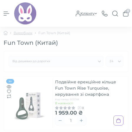
0
Клієнту
Виробник
Fun Town (Китай)
Fun Town (Китай)
Подвійне ерекційне кільце
Хіт
Fun Town Rise Turquoise,
керування зі смартфона
Код товару: SO5748
В наявності
0
1 959.00 ₴