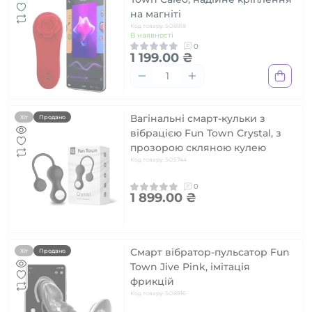
на магніті
Код товару: SO8918
В наявності
0
1 199.00 ₴
Вагінальні смарт-кульки з
Хіт
Продано
вібрацією Fun Town Crystal, з
прозорою скляною кулею
Код товару: SO5744
0
1 899.00 ₴
Смарт вібратор-пульсатор Fun
Хіт
Продано
Town Jive Pink, імітація
фрикцій
Код товару: SO8916