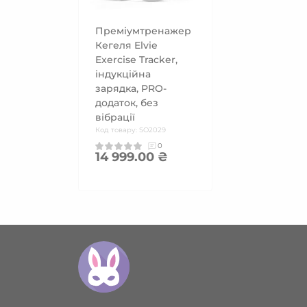
Преміумтренажер
Кегеля Elvie
Exercise Tracker,
індукційна
зарядка, PRO-
додаток, без
вібрації
Код товару: SO2029
0
14 999.00 ₴