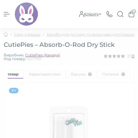
0
Клієнту
Секс-іграшки
Засоби для догляду та аксесуари для іграшок
CutiePies – Absorb-O-Rod Dry Stick
Виробник:
CutiePies (Канада)
0
Код товару:
SO7759
про товар
Характеристики
Відгуки
Питання
0
0
Хіт