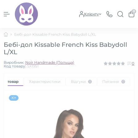
0
Клієнту
Бебі-дол Kissable French Kiss Babydoll L/XL
Бебі-дол Kissable French Kiss Babydoll
L/XL
Виробник:
Noir Handmade (Польща)
0
Код товару:
SX1951
про товар
Характеристики
Відгуки
Питання
0
0
Хіт