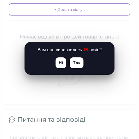
+ Додати відгук
Немає відгуків про цей товар, станьте
першим, залиште свій відгук.
Вам вже виповнилось
18
років?
Ні
|
Так
Питання та відповіді
Додайте питання, і ми відповімо найближчим часом.