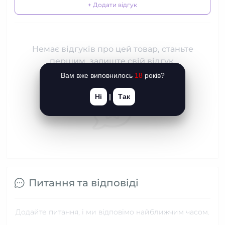
+ Додати відгук
Немає відгуків про цей товар, станьте
першим, залиште свій відгук.
Вам вже виповнилось
18
років?
Ні
|
Так
Питання та відповіді
Додайте питання, і ми відповімо найближчим часом.