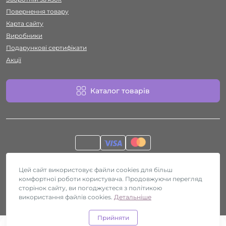
Повернення товару
Карта сайту
Виробники
Подарункові сертифікати
Акції
Каталог товарів
Секс-шоп Htyvka © 2026
Цей сайт використовує файли cookies для більш
комфортної роботи користувача. Продовжуючи перегляд
сторінок сайту, ви погоджуєтеся з політикою
використання файлів cookies.
Детальніше
Прийняти
0
0