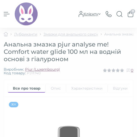
0
Клієнту
Лубриканти
Змазки для анального сексу
Анальна змазка p
Анальна змазка pjur analyse me!
Comfort water glide 100 мл на водній
основі з гіалуроном
Виробник:
Pjur (Luxembourg)
0
Код товару:
PJ11740
Все про товар
Опис
Характеристики
Відгуки
0
Хіт