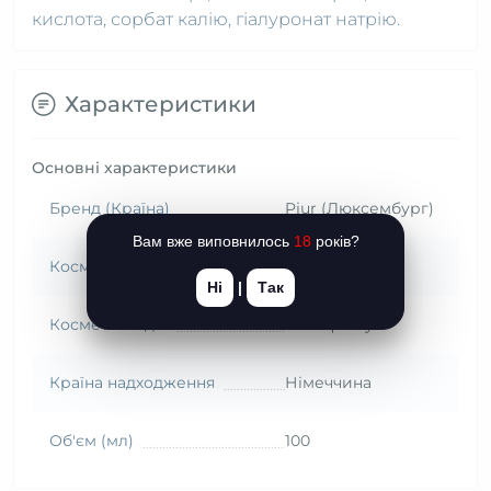
кислота, сорбат калію, гіалуронат натрію.
Характеристики
Основні характеристики
Бренд (Країна)
Pjur (Люксембург)
Вам вже виповнилось
18
років?
Косметика: вид
змазка
Ні
|
Так
Косметика: дія
без ефекту
Країна надходження
Німеччина
Об'єм (мл)
100