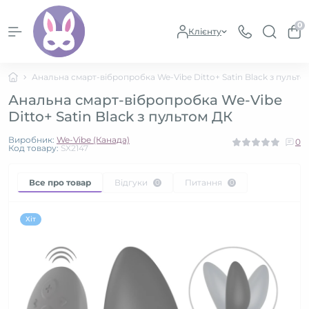
0
Клієнту
Анальна смарт-вібропробка We-Vibe Ditto+ Satin Black з пульто
Анальна смарт-вібропробка We-Vibe
Ditto+ Satin Black з пультом ДК
Виробник:
We-Vibe (Канада)
0
Код товару:
SX2147
Все про товар
Відгуки
Питання
0
0
Хіт