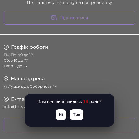
Підпишіться на нашу e-mail розсилку
Підписатися
Умови угоди
Графік роботи
Пн-Пт: з 9 до 18
Сб: з 10 до 17
Нд: з 11 до 16
Наша адреса
м. Луцьк вул. Соборності 14
E-mail
Вам вже виповнилось
18
років?
info@htyvka.com.ua
Ні
|
Так
Перейти до контактів