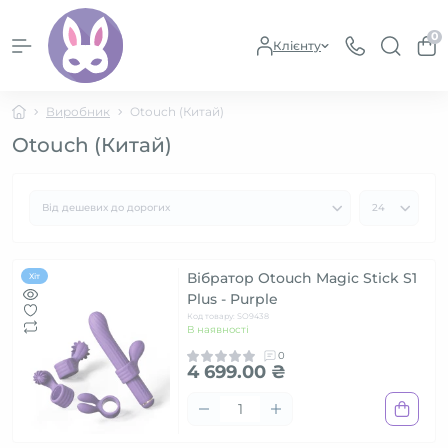
0
Клієнту
Виробник
Otouch (Китай)
Otouch (Китай)
Вібратор Otouch Magic Stick S1
Хіт
Plus - Purple
Код товару: SO9438
В наявності
0
4 699.00 ₴