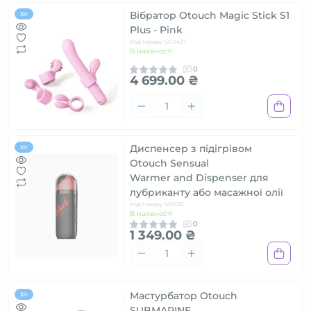
Вібратор Otouch Magic Stick S1
Хіт
Plus - Pink
Код товару: SO9437
В наявності
0
4 699.00 ₴
Диспенсер з підігрівом
Хіт
Otouch Sensual
Warmer and Dispenser для
лубриканту або масажної олії
Код товару: SX3132
В наявності
0
1 349.00 ₴
Мастурбатор Otouch
Хіт
SUBMARINE