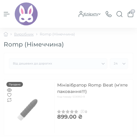
0
Клієнту
Виробник
Romp (Німеччина)
Romp (Німеччина)
Мінівібратор Romp Beat (м'яте
Продано
паковання!!!)
Код товару: SO6950-R
0
899.00 ₴