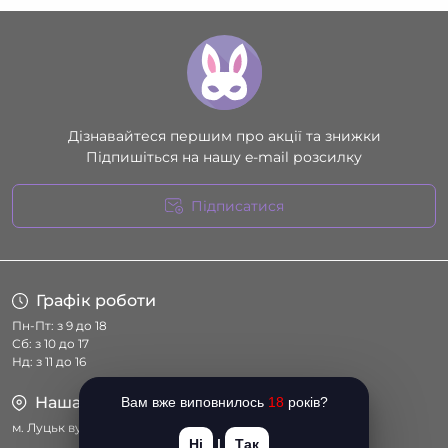
Дізнавайтеся першим про акції та знижки
Підпишіться на нашу e-mail розсилку
Підписатися
Умови угоди
Графік роботи
Пн-Пт: з 9 до 18
Сб: з 10 до 17
Нд: з 11 до 16
Наша адреса
Вам вже виповнилось
18
років?
м. Луцьк вул. Соборності 14
Ні
|
Так