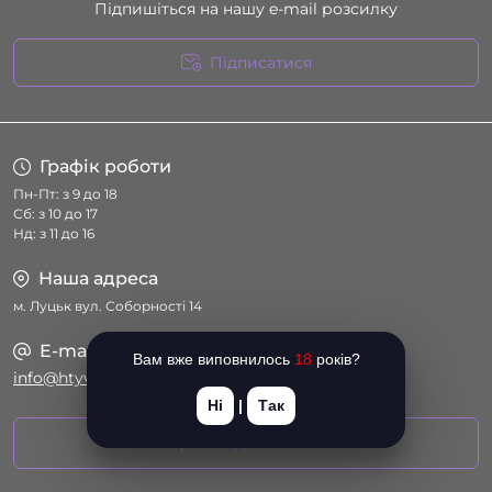
Підпишіться на нашу e-mail розсилку
Підписатися
Умови угоди
Графік роботи
Пн-Пт: з 9 до 18
Сб: з 10 до 17
Нд: з 11 до 16
Наша адреса
м. Луцьк вул. Соборності 14
E-mail
Вам вже виповнилось
18
років?
info@htyvka.com.ua
Ні
|
Так
Перейти до контактів