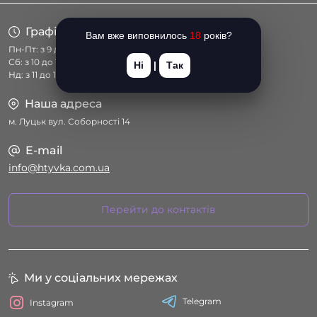
Графік роботи
Вам вже виповнилось
18
років?
Пн-Пт: з 9 до 18
Сб: з 10 до 17
Ні
|
Так
Нд: з 11 до 16
Наша адреса
м. Луцьк вул. Соборності 14
E-mail
info@htyvka.com.ua
Перейти до контактів
Ми у соціальних мережах
Telegram
Instagram