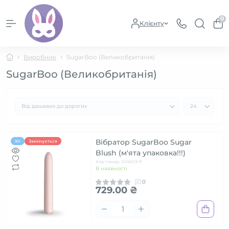
0
Клієнту
Виробник
SugarBoo (Великобританія)
SugarBoo (Великобританія)
Вібратор SugarBoo Sugar
Хіт
Закінчується
Blush (м'ята упаковка!!!)
Код товару: SO6629-R
В наявності
0
729.00 ₴