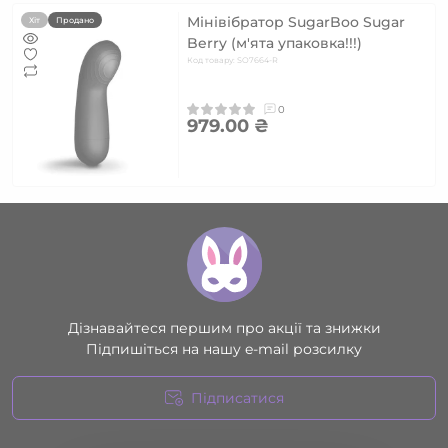
Мінівібратор SugarBoo Sugar
Хіт
Продано
Berry (м'ята упаковка!!!)
Код товару: SO7664-R
0
979.00 ₴
Дізнавайтеся першим про акції та знижки
Підпишіться на нашу e-mail розсилку
Підписатися
Умови угоди