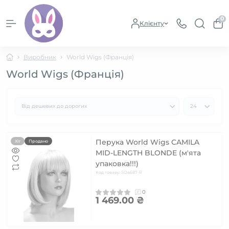
0
Клієнту
Виробник
World Wigs (Франція)
World Wigs (Франція)
Перука World Wigs CAMILA
Хіт
Продано
MID-LENGTH BLONDE (м'ята
упаковка!!!)
Код товару: SO4687-R
0
1 469.00 ₴