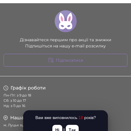
Дізнавайтеся першим про акції та знижки
Підпишіться на нашу e-mail розсилку
Підписатися
Умови угоди
Графік роботи
Пн-Пт: з 9 до 18
Сб: з 10 до 17
Нд: з 11 до 16
Наша адреса
Вам вже виповнилось
18
років?
м. Луцьк вул. Соборності 14
Ні
|
Так