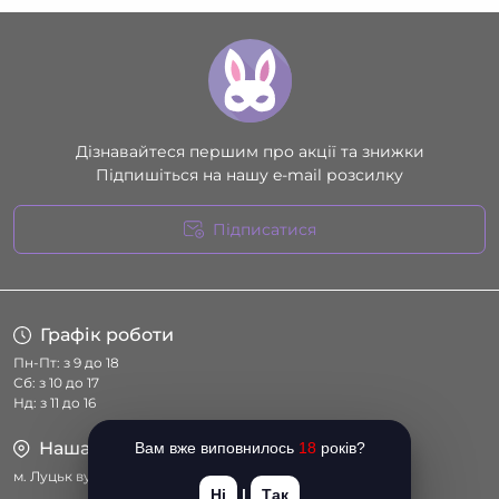
Дізнавайтеся першим про акції та знижки
Підпишіться на нашу e-mail розсилку
Підписатися
Умови угоди
Графік роботи
Пн-Пт: з 9 до 18
Сб: з 10 до 17
Нд: з 11 до 16
Наша адреса
Вам вже виповнилось
18
років?
м. Луцьк вул. Соборності 14
Ні
|
Так