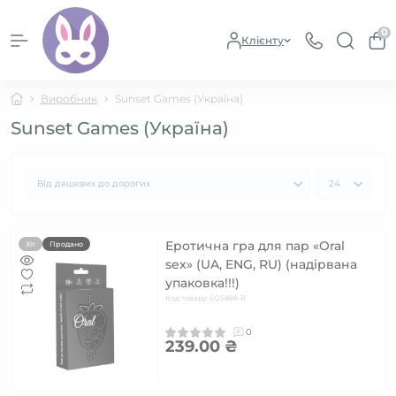
0
Клієнту
Виробник
Sunset Games (Україна)
Sunset Games (Україна)
Еротична гра для пар «Oral
Хіт
Продано
sex» (UA, ENG, RU) (надірвана
упаковка!!!)
Код товару: SO5888-R
0
239.00 ₴