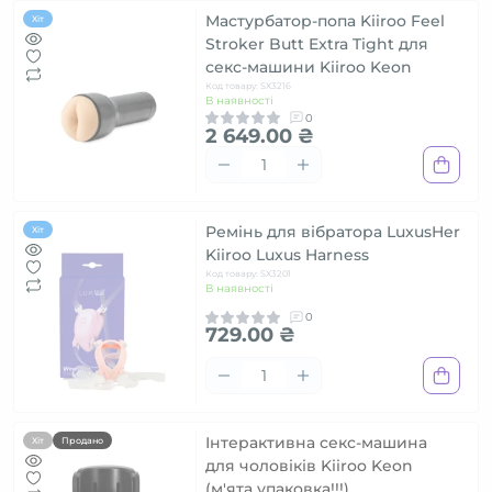
Мастурбатор-попа Kiiroo Feel
Хіт
Stroker Butt Extra Tight для
секс-машини Kiiroo Keon
Код товару: SX3216
В наявності
0
2 649.00 ₴
Ремінь для вібратора LuxusHer
Хіт
Kiiroo Luxus Harness
Код товару: SX3201
В наявності
0
729.00 ₴
Інтерактивна секс-машина
Хіт
Продано
для чоловіків Kiiroo Keon
(м'ята упаковка!!!)