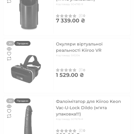
Код товару: SO4783-R
0
7 339.00 ₴
Окуляри віртуальної
Хіт
Продано
реальності Kiiroo VR
Код товару: SX3204
0
1 529.00 ₴
Фалоімітатор для Kiiroo Keon
Хіт
Продано
Vac-U-Lock Dildo (м'ята
упаковка!!!)
Код товару: SO7678-R
0