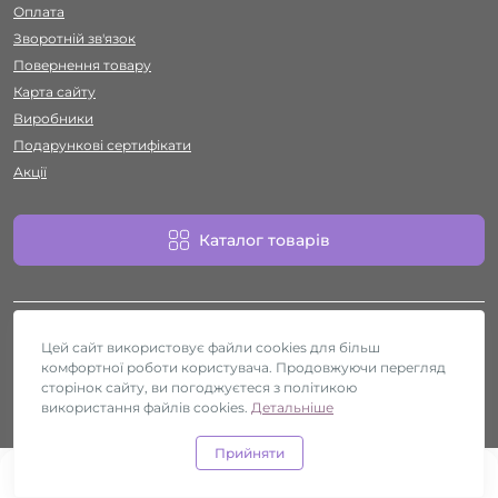
Оплата
Зворотній зв'язок
Повернення товару
Карта сайту
Виробники
Подарункові сертифікати
Акції
Каталог товарів
Цей сайт використовує файли cookies для більш
комфортної роботи користувача. Продовжуючи перегляд
сторінок сайту, ви погоджуєтеся з політикою
використання файлів cookies.
Секс-шоп Htyvka © 2026
Детальніше
Прийняти
0
0
Каталог
Головна
Закладки
Порівняти
Контакти