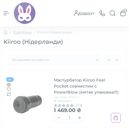
0
Клієнту
Виробник
Kiiroo (Нідерланди)
Kiiroo (Нідерланди)
Мастурбатор Kiiroo Feel
Хіт
Pocket совместим с
PowerBlow (мятая упаковка!!!)
Код товару: SX1223-R
В наявності
0
1 469.00 ₴