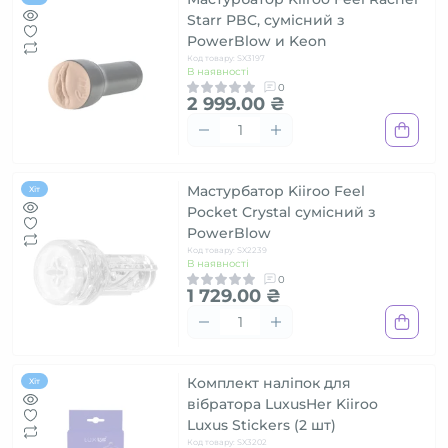
Starr PBC, сумісний з
PowerBlow и Keon
Код товару: SX3197
В наявності
0
2 999.00 ₴
Мастурбатор Kiiroo Feel
Хіт
Pocket Crystal сумісний з
PowerBlow
Код товару: SX2239
В наявності
0
1 729.00 ₴
Комплект наліпок для
Хіт
вібратора LuxusHer Kiiroo
Luxus Stickers (2 шт)
Код товару: SX3202