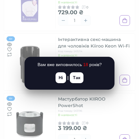
В наявності
0
729.00 ₴
Інтерактивна секс-машина
Хіт
для чоловіків Kiiroo Keon Wi-Fi
Код товару: SX3214
В наявності
0
Вам вже виповнилось
18
років?
8 899.00 ₴
Ні
|
Так
Мастурбатор KIIROO
Хіт
PowerShot
Код товару: SX3196
В наявності
0
3 199.00 ₴