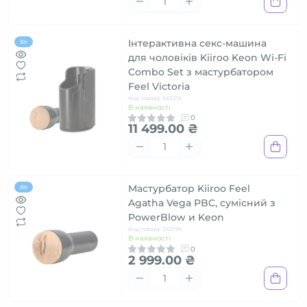
Інтерактивна секс-машина
Хіт
для чоловіків Kiiroo Keon Wi-Fi
Combo Set з мастурбатором
Feel Victoria
Код товару: SX3215
В наявності
0
11 499.00 ₴
Мастурбатор Kiiroo Feel
Хіт
Agatha Vega PBC, сумісний з
PowerBlow и Keon
Код товару: SX3199
В наявності
0
2 999.00 ₴