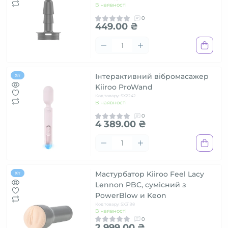
В наявності
0
449.00 ₴
Інтерактивний вібромасажер
Хіт
Kiiroo ProWand
Код товару: SX2242
В наявності
0
4 389.00 ₴
Мастурбатор Kiiroo Feel Lacy
Хіт
Lennon PBC, сумісний з
PowerBlow и Keon
Код товару: SX3198
В наявності
0
2 999.00 ₴