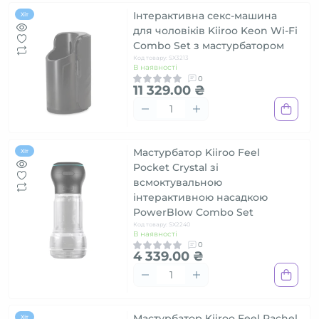
Інтерактивна секс-машина
Хіт
для чоловіків Kiiroo Keon Wi-Fi
Combo Set з мастурбатором
Код товару: SX3213
В наявності
0
11 329.00 ₴
Мастурбатор Kiiroo Feel
Хіт
Pocket Crystal зі
всмоктувальною
інтерактивною насадкою
PowerBlow Combo Set
Код товару: SX2240
В наявності
0
4 339.00 ₴
Мастурбатор Kiiroo Feel Rachel
Хіт