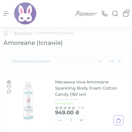
0
Клієнту
Виробник
Amoreane (Іспанія)
Amoreane (Іспанія)
Масажна піна Amoreane
Sparkling Body Foam Cotton
Candy (150 мл)
Код товару: SX3960
В наявності
0
949.00 ₴