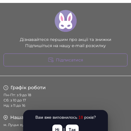
Дізнавайтеся першим про акції та знижки
Підпишіться на нашу e-mail розсилку
Підписатися
Умови угоди
Графік роботи
Пн-Пт: з 9 до 18
Сб: з 10 до 17
Нд: з 11 до 16
Наша адреса
Вам вже виповнилось
18
років?
м. Луцьк вул. Соборності 14
Ні
|
Так