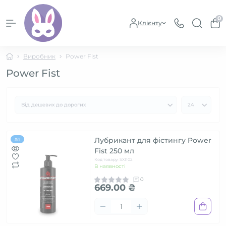
0
Клієнту
Виробник
Power Fist
Power Fist
Лубрикант для фістингу Power
Хіт
Fist 250 мл
Код товару: SX1102
В наявності
0
669.00 ₴