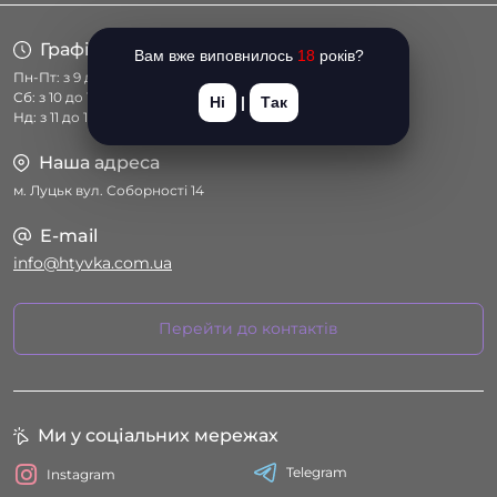
Графік роботи
Вам вже виповнилось
18
років?
Пн-Пт: з 9 до 18
Сб: з 10 до 17
Ні
|
Так
Нд: з 11 до 16
Наша адреса
м. Луцьк вул. Соборності 14
E-mail
info@htyvka.com.ua
Перейти до контактів
Ми у соціальних мережах
Telegram
Instagram