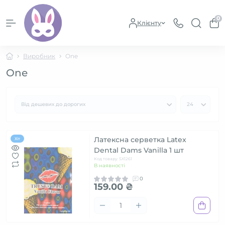
0
Клієнту
Виробник
One
One
Латексна серветка Latex
Хіт
Dental Dams Vanilla 1 шт
Код товару: SX1261
В наявності
0
159.00 ₴