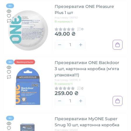
Презерватив ONE Pleasure
Хіт
Plus 1 шт
Код товару: SX0762
В наявності
0
49.00 ₴
Презервативи ONE Backdoor
Хіт
Закінчується
3 шт, картонна коробка (м'ята
упаковка!!!)
Код товару: SX0785-R
В наявності
0
259.00 ₴
Презервативи MyONE Super
Хіт
Snug 10 шт, картонна коробка
Код товару: SX1250