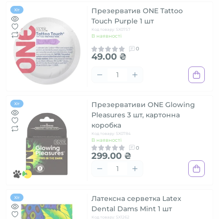
Презерватив ONE Tattoo
Хіт
Touch Purple 1 шт
Код товару: SX0757
В наявності
0
49.00 ₴
Презервативи ONE Glowing
Хіт
Pleasures 3 шт, картонна
коробка
Код товару: SX0784
В наявності
0
299.00 ₴
Латексна серветка Latex
Хіт
Dental Dams Mint 1 шт
Код товару: SX1262