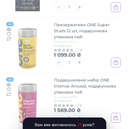
Презервативи ONE Super
Хіт
Studs 12 шт, подарункова
упаковка тюб
Код товару: SX0791
В наявності
0
1 099.00 ₴
Подарунковий набір ONE
Хіт
Intense Arousal, подарункова
упаковка тюб
Код товару: SX0798
В наявності
0
1 569.00 ₴
Вам вже виповнилось
18
років?