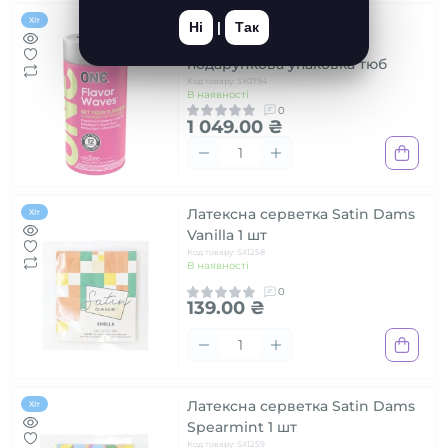
Презервативи ONE
Хіт
Ні
|
Так
FlavorWaves 12 шт,
подарункова упаковка тюб
Код товару: SX0794
В наявності
0
1 049.00 ₴
Латексна серветка Satin Dams
Хіт
Vanilla 1 шт
Код товару: SX1258
В наявності
0
139.00 ₴
Латексна серветка Satin Dams
Хіт
Spearmint 1 шт
Код товару: SX1259