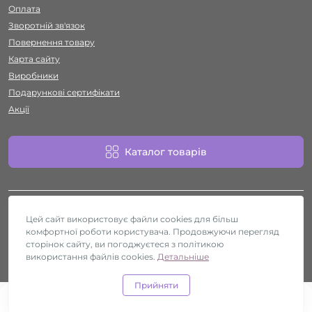
Оплата
Зворотній зв'язок
Повернення товару
Карта сайту
Виробники
Подарункові сертифікати
Акції
Каталог товарів
Цей сайт використовує файли cookies для більш
комфортної роботи користувача. Продовжуючи перегляд
сторінок сайту, ви погоджуєтеся з політикою
використання файлів cookies.
Секс-шоп Htyvka © 2026
Детальніше
Прийняти
0
0