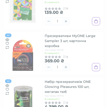
В наявності
0
139.00 ₴
Презервативи MyONE Large
Хіт
Sampler 3 шт, картонна
коробка
Код товару: SX1248
В наявності
0
369.00 ₴
Набір презервативів ONE
Хіт
Glowing Pleasures 100 шт,
мегапак тюб
Код товару: SX0736
В наявності
0
4 399.00 ₴