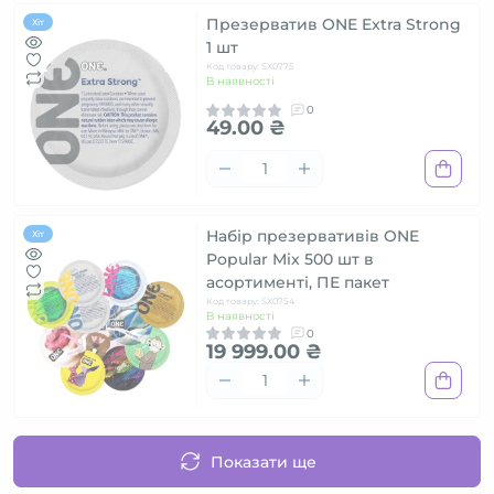
Презерватив ONE Extra Strong
Хіт
1 шт
Код товару: SX0775
В наявності
0
49.00 ₴
Набір презервативів ONE
Хіт
Popular Mix 500 шт в
асортименті, ПЕ пакет
Код товару: SX0754
В наявності
0
19 999.00 ₴
Показати ще