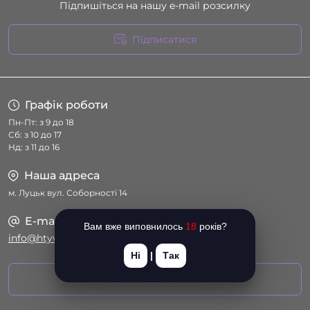
Підпишіться на нашу e-mail розсилку
Підписатися
Умови угоди
Графік роботи
Пн-Пт: з 9 до 18
Сб: з 10 до 17
Нд: з 11 до 16
Наша адреса
м. Луцьк вул. Соборності 14
E-mail
Вам вже виповнилось
18
років?
info@htyvka.com.ua
Ні
|
Так
Перейти до контактів