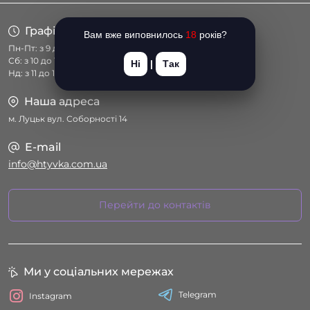
Графік роботи
Вам вже виповнилось
18
років?
Пн-Пт: з 9 до 18
Сб: з 10 до 17
Ні
|
Так
Нд: з 11 до 16
Наша адреса
м. Луцьк вул. Соборності 14
E-mail
info@htyvka.com.ua
Перейти до контактів
Ми у соціальних мережах
Telegram
Instagram