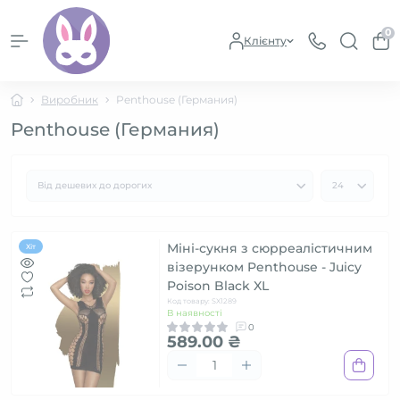
0
Клієнту
Виробник
Penthouse (Германия)
Penthouse (Германия)
Міні-сукня з сюрреалістичним
Хіт
візерунком Penthouse - Juicy
Poison Black XL
Код товару: SX1289
В наявності
0
589.00 ₴