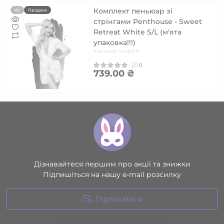
Комплект пеньюар зі
Хіт
Продано
стрінгами Penthouse - Sweet
Retreat White S/L (м'ята
упаковка!!!)
Код товару: SO4363-R
0
739.00 ₴
Дізнавайтеся першим про акції та знижки
Підпишіться на нашу e-mail розсилку
Підписатися
Умови угоди