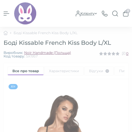
0
Клієнту
Боді Kissable French Kiss Body L/XL
Боді Kissable French Kiss Body L/XL
Виробник:
Noir Handmade (Польща)
0
Код товару:
SX1957
Все про товар
Характеристики
Відгуки
Питан
0
Хіт