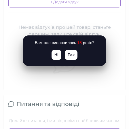
+ Додати відгук
Немає відгуків про цей товар, станьте
першим, залиште свій відгук.
Вам вже виповнилось
18
років?
Ні
|
Так
Питання та відповіді
Додайте питання, і ми відповімо найближчим часом.